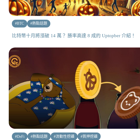
#
BTC
#
熱點話題
比特幣十月將漲破 14 萬？ 勝率高達 8 成的 Uptopber 介紹！
#
DeFi
#
熱點話題
#
流動性挖礦
#
質押挖礦