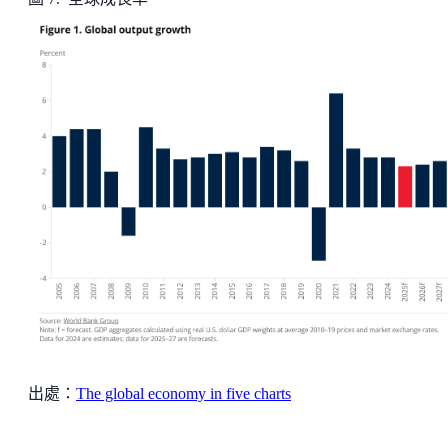
出處：
The global economy in five charts