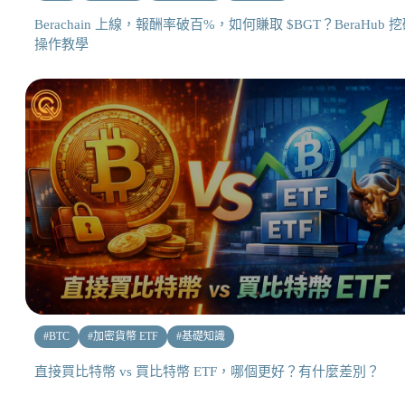
Berachain 上線，報酬率破百%，如何賺取 $BGT？BeraHub 
操作教學
#
BTC
#
加密貨幣 ETF
#
基礎知識
直接買比特幣 vs 買比特幣 ETF，哪個更好？有什麼差別？