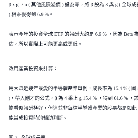
β x g ，α ( 其他風險溢價 ) 設為零，將 β 設為 3 與 g ( 全球
) 相乘後得到 6.9 %。
表示今年的投資全球 ETF 的報酬大約是 6.9 % ，因為 Beta 
估，所以實際上可能更高或更低。
改用產業投資來計算：
用大眾近幾年最愛的半導體產業舉例，成長率為 15.4 % ( 圖 8
)，帶入剛才的公式，β 為 4 乘上 g 15.4 % ，得到 61.6 % ，
據看似報酬極好，但這並非每檔半導體產業的股票都是如此
能當成投資時的輔助判斷。
圖 7. 全球成長率