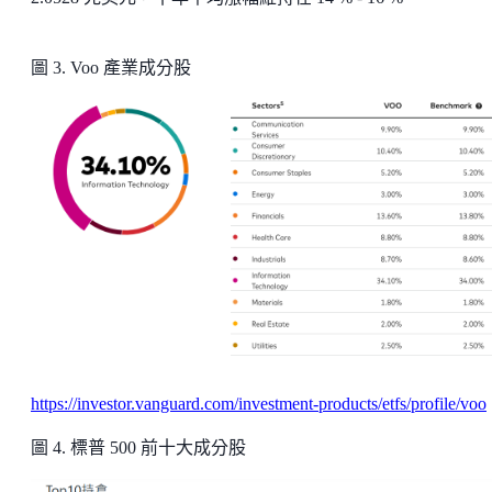
圖 3. Voo 產業成分股
https://investor.vanguard.com/investment-products/etfs/profile/voo
圖 4. 標普 500 前十大成分股