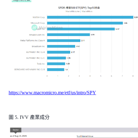
https://www.macromicro.me/etf/us/intro/SPY
圖 5. IVV 產業成分