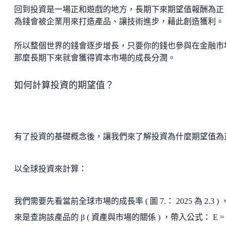
回到投資是一場正和遊戲的地方，長期下來期望值報酬為正
為錢會被企業用來打造產品、讓技術進步，藉此創造獲利。
所以整個世界的錢會逐步增長，只要你的錢也參與在金融市
那麼長期下來就會獲得資本市場的成長分潤。
如何計算投資的期望值？
有了投資的基礎概念後，讓我們來了解投資為什麼期望值為
以全球投資來計算：
我們需要先看當前全球市場的成長率 ( 圖 7.： 2025 為 2.3 ) 
來是查詢該產品的 β ( 資產與市場的關係 ) ，帶入公式： E = α