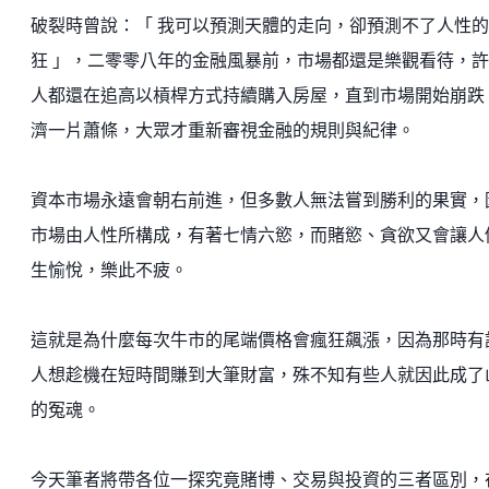
破裂時曾說：「 我可以預測天體的走向，卻預測不了人性
狂 」，二零零八年的金融風暴前，市場都還是樂觀看待，
人都還在追高以槓桿方式持續購入房屋，直到市場開始崩跌
濟一片蕭條，大眾才重新審視金融的規則與紀律。
資本市場永遠會朝右前進，但多數人無法嘗到勝利的果實，
市場由人性所構成，有著七情六慾，而賭慾、貪欲又會讓人
生愉悅，樂此不疲。
這就是為什麼每次牛市的尾端價格會瘋狂飆漲，因為那時有
人想趁機在短時間賺到大筆財富，殊不知有些人就因此成了
的冤魂。
今天筆者將帶各位一探究竟賭博、交易與投資的三者區別，