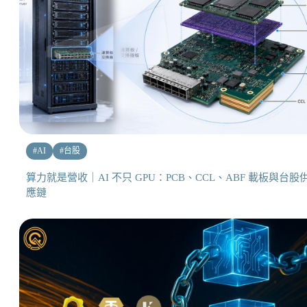
#
AI
#
台股
算力就是營收｜AI 不只 GPU：PCB、CCL、ABF 載板與台股
應鏈