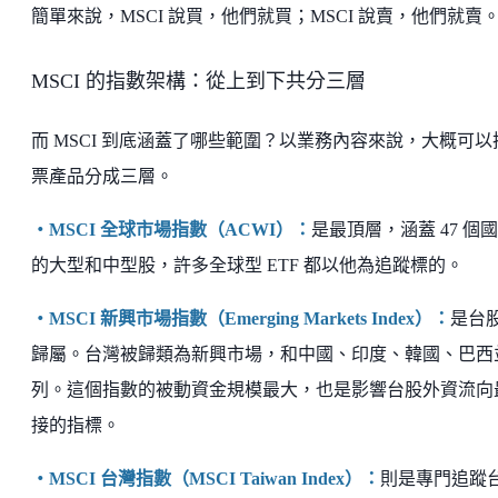
簡單來說，MSCI 說買，他們就買；MSCI 說賣，他們就賣
MSCI 的指數架構：從上到下共分三層
而 MSCI 到底涵蓋了哪些範圍？以業務內容來說，大概可以
票產品分成三層。
・MSCI 全球市場指數（ACWI）：
是最頂層，涵蓋 47 個
的大型和中型股，許多全球型 ETF 都以他為追蹤標的。
・MSCI 新興市場指數（Emerging Markets Index）：
是台
歸屬。台灣被歸類為新興市場，和中國、印度、韓國、巴西
列。這個指數的被動資金規模最大，也是影響台股外資流向
接的指標。
・MSCI 台灣指數（MSCI Taiwan Index）：
則是專門追蹤