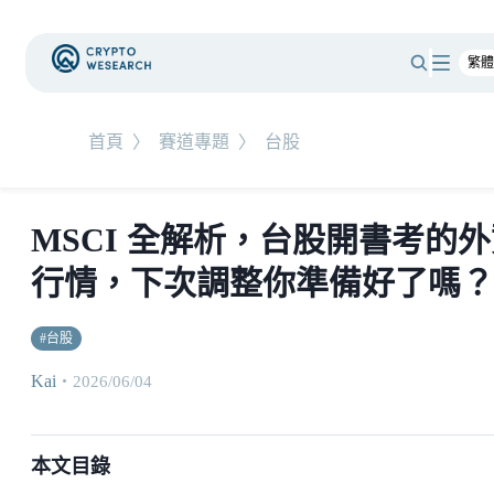
首頁
〉
賽道專題
〉
台股
MSCI 全解析，台股開書考的
行情，下次調整你準備好了嗎？
#
台股
Kai
・
2026/06/04
本文目錄