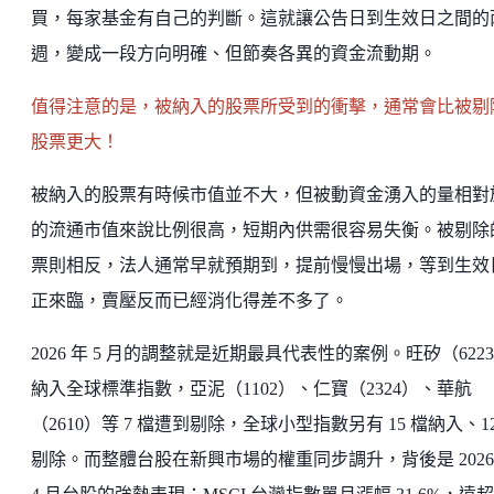
買，每家基金有自己的判斷。這就讓公告日到生效日之間的
週，變成一段方向明確、但節奏各異的資金流動期。
值得注意的是，被納入的股票所受到的衝擊，通常會比被剔
股票更大！
被納入的股票有時候市值並不大，但被動資金湧入的量相對
的流通市值來說比例很高，短期內供需很容易失衡。被剔除
票則相反，法人通常早就預期到，提前慢慢出場，等到生效
正來臨，賣壓反而已經消化得差不多了。
2026 年 5 月的調整就是近期最具代表性的案例。旺矽（622
納入全球標準指數，亞泥（1102）、仁寶（2324）、華航
（2610）等 7 檔遭到剔除，全球小型指數另有 15 檔納入、12
剔除。而整體台股在新興市場的權重同步調升，背後是 2026