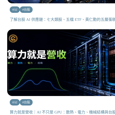
#
AI
#
台股
了解台股 AI 供應鏈：七大類股、五檔 ETF、黃仁勳的五層蛋
#
AI
#
台股
算力就是營收｜AI 不只是 GPU：散熱、電力、機械結構與台