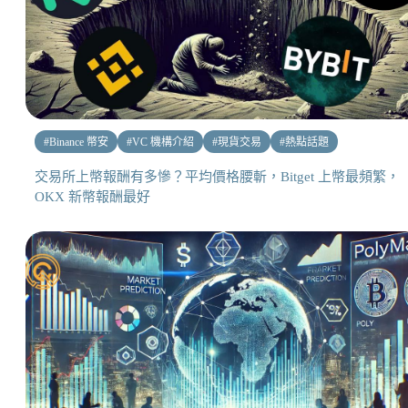
#
Binance 幣安
#
VC 機構介紹
#
現貨交易
#
熱點話題
交易所上幣報酬有多慘？平均價格腰斬，Bitget 上幣最頻繁，
OKX 新幣報酬最好