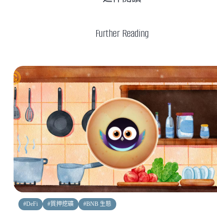
Further Reading
#
DeFi
#
質押挖礦
#
BNB 生態