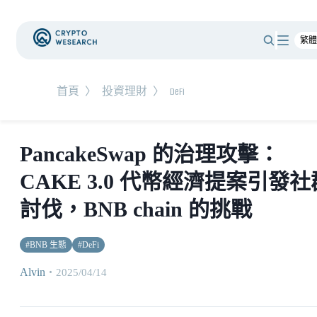
首頁
〉
投資理財
〉
DeFi
PancakeSwap 的治理攻擊：
CAKE 3.0 代幣經濟提案引發社
討伐，BNB chain 的挑戰
#
BNB 生態
#
DeFi
Alvin
・
2025/04/14