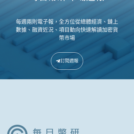
每週兩則電子報，全方位從總體經濟、鏈上
數據、融資近況、項目動向快速解讀加密貨
幣市場
訂閱週報