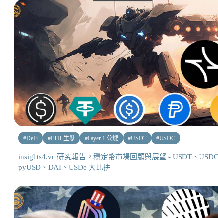
#
DeFi
#
ETH 生態
#
Layer 1 公鏈
#
USDT
#
USDC
insights4.vc 研究報告，穩定幣市場回顧與展望 - USDT、USD
pyUSD、DAI、USDe 大比拼