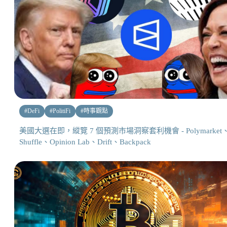
#
DeFi
#
PolitiFi
#
時事觀點
美國大選在即，縱覽 7 個預測市場洞察套利機會 - Polymarket
Shuffle、Opinion Lab、Drift、Backpack