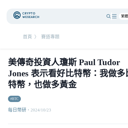
首頁
〉
賽道專題
美傳奇投資人瓊斯 Paul Tudor
Jones 表示看好比特幣：我做多
特幣，也做多黃金
#
BTC
每日幣研
・
2024/10/23