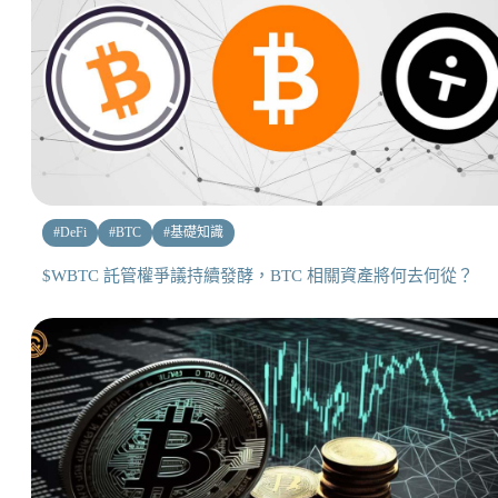
#
DeFi
#
BTC
#
基礎知識
$WBTC 託管權爭議持續發酵，BTC 相關資產將何去何從？