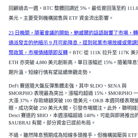
回顧過去一週，BTC 整體回調近 5%，最低曾回落至約 111.
美元，主要受到機構拋售與 ETF 資金流出影響。
23 日晚間，隨著會議的開始，鮑威爾的話語敲響了市場，
鴿派發言的他暗示 9 月可能降息，提到就業市場放緩或需調
幣政策，市場情緒隨即反轉
。BTC 從 111K 拉升至 117K 
ETH 亦突破 4,880 美元創新高，單日漲幅近 15%。隨著降
期升溫，短線行情有望延續樂觀走勢。
DeFi 賽道隨大盤反彈集體走強，其中 $LDO、$ENA 與
$MORPHO 表現最為突出，漲幅均超過 15%，$MORPHO 
大漲 37%，存款總額突破 100 億美元。OKB 本週同樣表現
眼，成功突破 250 美元大關，引發市場關注。此外，聰明錢
Desci 賽道的 $BIO，本週漲幅超過 140%，可能與即將推出
$AUBRAI 有關，部分資金已提前布局。
不過，雖然降息預期成為短線多頭推手，但機構拋壓與 ETF