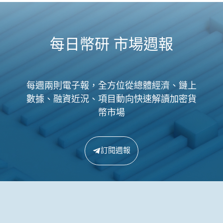
每日幣研 市場週報
每週兩則電子報，全方位從總體經濟、鏈上
數據、融資近況、項目動向快速解讀加密貨
幣市場
訂閱週報