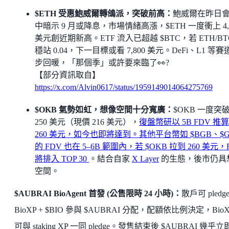
$ETH 受惠鮑威爾轉鴿派，突破前高：
鮑威爾在昨日
中暗示 9 月或降息，市場情緒高漲，$ETH 一度衝上 4,8
美元創近期新高。ETF 流入已超越 $BTC，若 ETH/BT
穩站 0.04，下一目標或看 7,800 美元。DeFi、L1 等賽
步回暖，「那個季」或許要來臨了👀?
【部分資訊取自】
https://x.com/Alvin0617/status/1959149014064275769
$OKB 氣勢如虹，想像空間十分寬廣：
$OKB 一度突
250 美元（現價 216 美元），
復盤幣研以 5B FDV 推
260 美元，如今也即將達到。其他平台幣如 $BGB、$G
的 FDV 也在 5–6B 範圍內，若 $OKB 拉到 260 美元，
將排入 TOP 30
。結合自家
X Layer
的生態，後市仍具
空間。
$AUBRAI BioAgent 首發 (公售限時 24 小時)：
散戶可 pledg
BioXP + $BIO 參與 $AUBRAI 分配，配額依比例決定，BioX
可與 staking XP 一同 pledge。發售結束後 $AUBRAI 幾乎