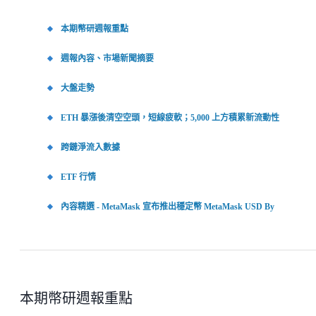
本期幣研週報重點
週報內容、市場新聞摘要
大盤走勢
ETH 暴漲後清空空頭，短線疲軟；5,000 上方積累新流動性
跨鏈淨流入數據
ETF 行情
內容精選 - MetaMask 宣布推出穩定幣 MetaMask USD By
本期幣研週報重點