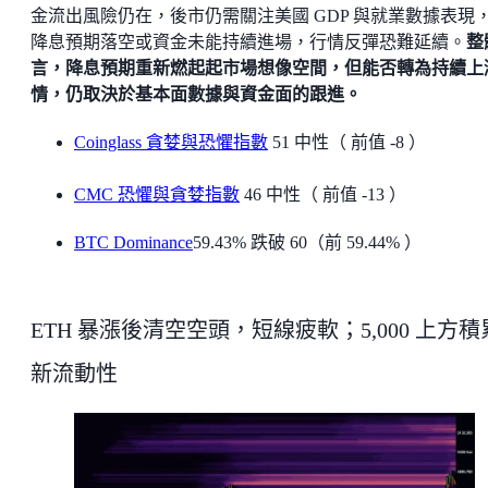
金流出風險仍在，後市仍需關注美國 GDP 與就業數據表現
降息預期落空或資金未能持續進場，行情反彈恐難延續。
整
言，降息預期重新燃起起市場想像空間，但能否轉為持續上
情，仍取決於基本面數據與資金面的跟進。
Coinglass 貪婪與恐懼指數
51 中性（ 前值 -8 ）
CMC 恐懼與貪婪指數
46 中性（ 前值 -13 ）
BTC Dominance
59.43% 跌破 60（前 59.44% ）
ETH 暴漲後清空空頭，短線疲軟；5,000 上方積
新流動性