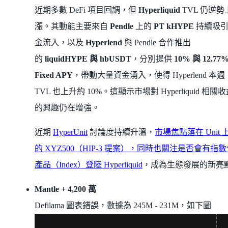
近期多數 DeFi 項目回調，但
Hyperliquid
TVL 仍逆勢
漲。其動能主要來自
Pendle
上的
PT kHYPE
持續吸
金流入，以及
Hyperlend
與 Pendle 合作推出
的
liquidHYPE 與 hbUSDT
，分別提供
10% 與 12.77
Fixed APY
，帶動大量資金湧入，使得 Hyperlend 本週
TVL 也上升約 10%。這顯示市場對 Hyperliquid 相關
的興趣仍在增強。
近期
HyperUnit
討論度持續升溫，
市場焦點落在 Unit 
的 XYZ500（HIP-3 提案），同時也關注是否會有指
產品（Index）登陸 Hyperliquid
，成為生態發展的新亮
Mantle + 4,200 萬
Defilama 圖表錯誤，數據為 245M - 231M，如下圖