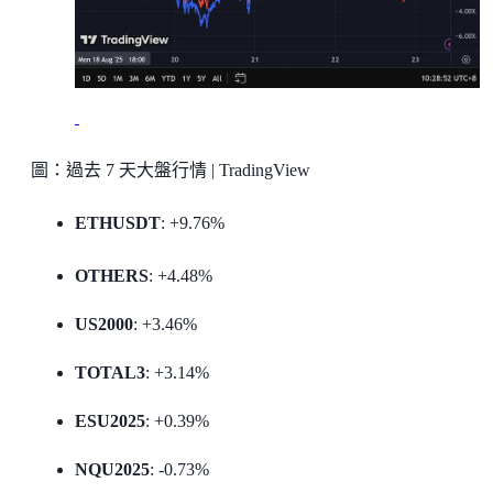
圖：過去 7 天大盤行情 | TradingView
ETHUSDT
: +9.76%
OTHERS
: +4.48%
US2000
: +3.46%
TOTAL3
: +3.14%
ESU2025
: +0.39%
NQU2025
: -0.73%