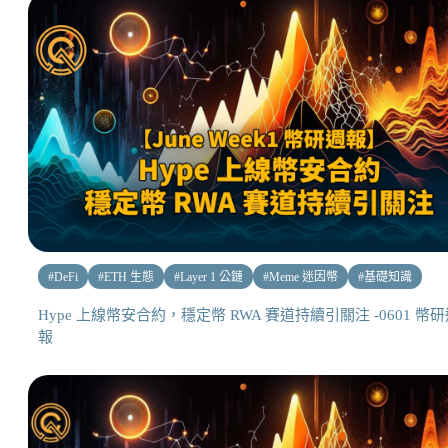
#
DeFi
#
ETH 生態
#
Layer 1 公鏈
#
Meme 迷因幣
#
基礎知識
Hype 上線幣安合約，穩定幣 RWA 賽道持續引關注 -0601 幣
報