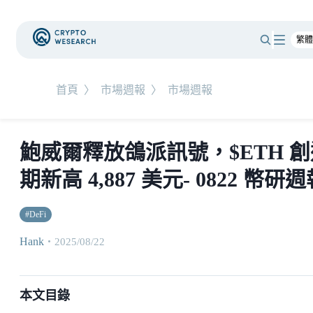
首頁
〉
市場週報
〉
市場週報
鮑威爾釋放鴿派訊號，$ETH 創
期新高 4,887 美元- 0822 幣研
#
DeFi
Hank
・
2025/08/22
本文目錄