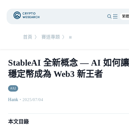
首頁
〉
賽道專題
〉
AI
StableAI 全新概念 — AI 如何讓
穩定幣成為 Web3 新王者
#
AI
Hank
・
2025/07/04
本文目錄