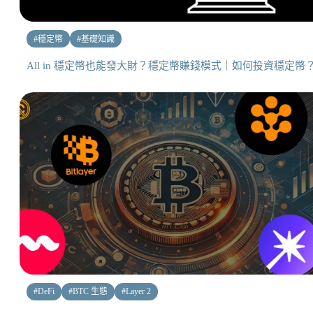
#
穩定幣
#
基礎知識
All in 穩定幣也能發大財？穩定幣賺錢模式｜如何投資穩定幣
#
DeFi
#
BTC 生態
#
Layer 2