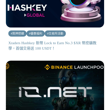
#
質押挖礦
#
優惠福利
#
交易所活動
Xraders Hashkey 新幣 Lock to Earn No.3 $XR 幣挖礦教
學，首儲交易送 100 USDT！