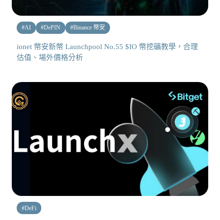
#
AI
#
DePIN
#
Binance 幣安
ionet 幣安新幣 Launchpool No.55 $IO 幣挖礦教學，合理
估值、場外價格分析
#
DeFi