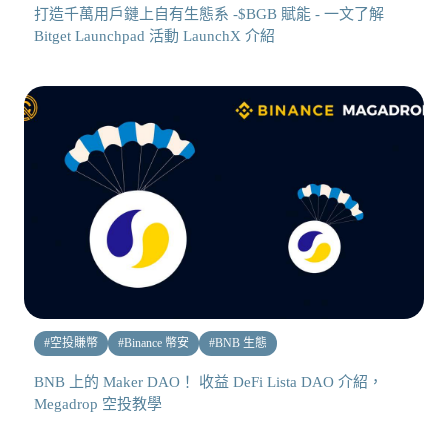
打造千萬用戶鏈上自有生態系 -$BGB 賦能 - 一文了解
Bitget Launchpad 活動 LaunchX 介紹
#
空投賺幣
#
Binance 幣安
#
BNB 生態
BNB 上的 Maker DAO！ 收益 DeFi Lista DAO 介紹，
Megadrop 空投教學