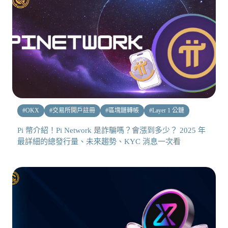
#
OKX
#
交易所開戶註冊
#
區塊鏈轉帳
#
Layer 1 公鏈
Pi 幣介紹！Pi Network 是詐騙嗎？會漲到多少？ 2025 年
最詳細的總發行量、未來趨勢、KYC 消息一次看