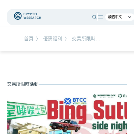
#
RWA
首頁
〉
優惠福利
〉
交易所限時活動
NEW EVENT
最新活動
NEW ARTICLES
交易所限時活動
全球最大託管銀行入局！ BNY Mellon 要讓美債交易
24/7 不打烊