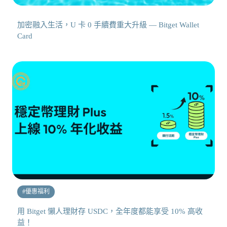
加密融入生活，U 卡 0 手續費重大升級 — Bitget Wallet
Card
#
優惠福利
用 Bitget 懶人理財存 USDC，全年度都能享受 10% 高收
益！