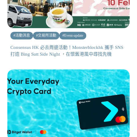
#
活動消息
#
交易所活動
#
Event-update
Consensus HK 必去周邊活動！Monsterblockhk 攜手 SNS
打造 Bing Sutt Side Night ，在懷舊港風中尋找先機