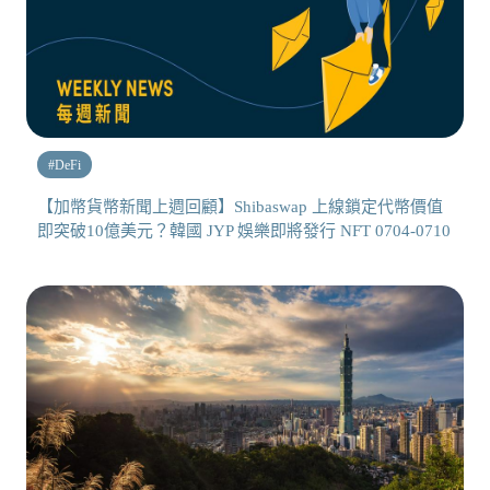
#
DeFi
【加幣貨幣新聞上週回顧】Shibaswap 上線鎖定代幣價值
即突破10億美元？韓國 JYP 娛樂即將發行 NFT 0704-0710