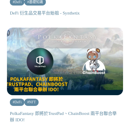
#
DeFi
#
基礎知識
DeFi 衍生品交易平台始祖 - Synthetix
#
DeFi
#
NFT
PolkaFantasy 即將於TrustPad、ChainBoost 兩平台聯合舉
辦 IDO!