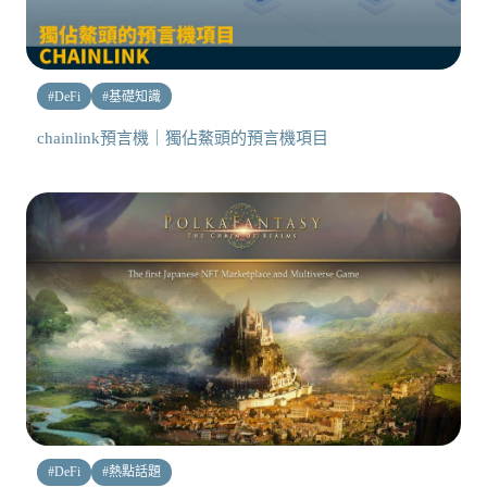
#
DeFi
#
基礎知識
chainlink預言機｜獨佔鰲頭的預言機項目
#
DeFi
#
熱點話題