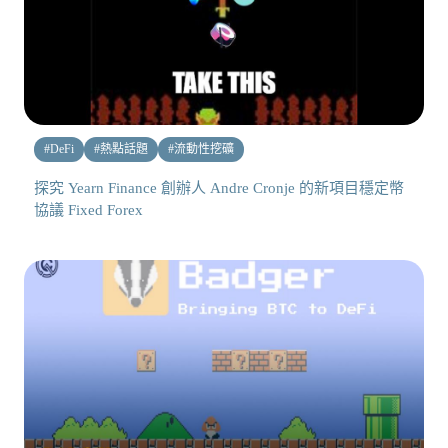
#
DeFi
#
熱點話題
#
流動性挖礦
探究 Yearn Finance 創辦人 Andre Cronje 的新項目穩定幣
協議 Fixed Forex