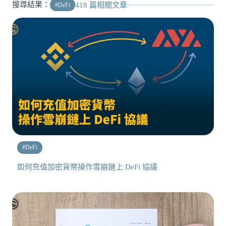
搜尋結果：
418
篇相關文章
#
DeFi
#
DeFi
如何充值加密貨幣操作雪崩鏈上 DeFi 協議