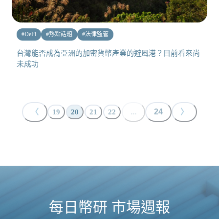
#
DeFi
#
熱點話題
#
法律監管
台灣能否成為亞洲的加密貨幣產業的避風港？目前看來尚
未成功
〈
...
24
〉
19
20
21
22
每日幣研 市場週報