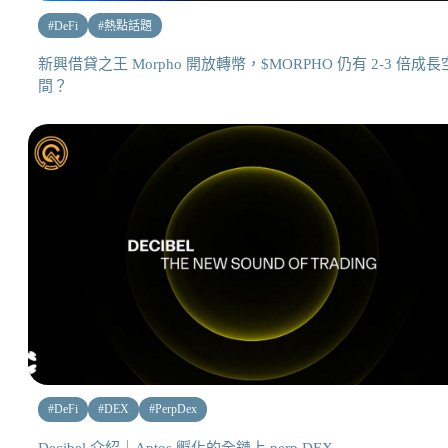
#
DeFi
#
熱點話題
新興借貸之王 Morpho 開放轉幣，$MORPHO 仍有 2-3 倍成長
間？
#
DeFi
#
DEX
#
PerpDex
Decibel 介紹｜Aptos 孵化的全鏈上 perp DEX