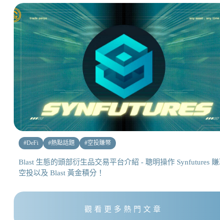
#
DeFi
#
熱點話題
#
空投賺幣
Blast 生態的頭部衍生品交易平台介紹 - 聰明操作 Synfutures 
空投以及 Blast 黃金積分！
觀看更多熱門文章