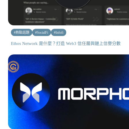
#
熱點話題
#
SocialFi
#
Infofi
Ethos Network 是什麼？打造 Web3 信任層與鏈上信譽分數