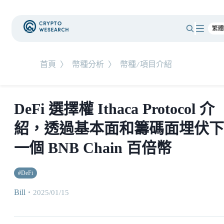
首頁
〉
幣種分析
〉
幣種/項目介紹
DeFi 選擇權 Ithaca Protocol 介
紹，透過基本面和籌碼面埋伏下
一個 BNB Chain 百倍幣
#
DeFi
Bill
・
2025/01/15