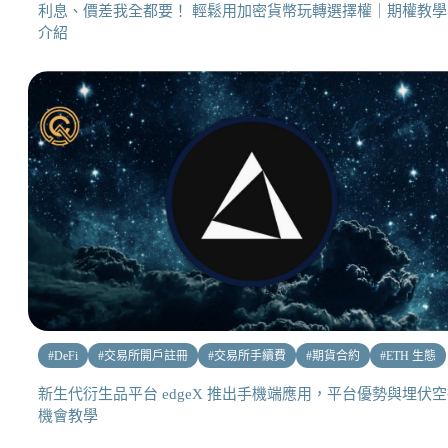
利息、價差我全都要！ 輕鬆用加密貨幣玩轉選擇權｜期權教學
介紹
#
DeFi
#
交易所開戶註冊
#
交易所手續費
#
期貨合約
#
ETH 生態
新生代衍生品平台 edgeX 推出手機端應用，平台優勢與埋伏
機會教學