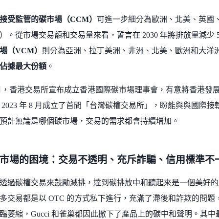
接受監管的碳市場（CCM）
可進一步細分為歐洲、北美、英國
R）。從市場交易額和交易量來看，誓言在 2030 年將排放量減少 
場（VCM）
則分為亞洲、拉丁美洲、非洲、北美、歐洲和大洋洲六
佔據最大份額
。
年 7 月，香港交易所宣布成立香港國際碳市場理事會，有意將香港
2023 年 8 月成立了首間「台灣碳權交易所」，盼能與與國際接軌
預計無論是哪個碳市場，交易的需求都會持續增加。
市場的困境：交易不透明、充斥詐騙、信用標準不
透過碳權交易來鼓勵減排，達到碳排放中和聽起來是一個美好的
多交易都是以 OTC 的方式私下進行，充滿了滯後和詐欺的問題，導
臨萎縮，Gucci 和雀巢都因此撤下了產品上的碳中和聲明。其