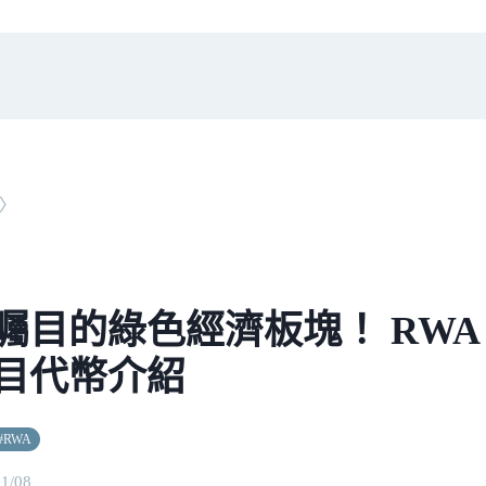
〉
矚目的綠色經濟板塊！ RWA
目代幣介紹
#
RWA
11/08