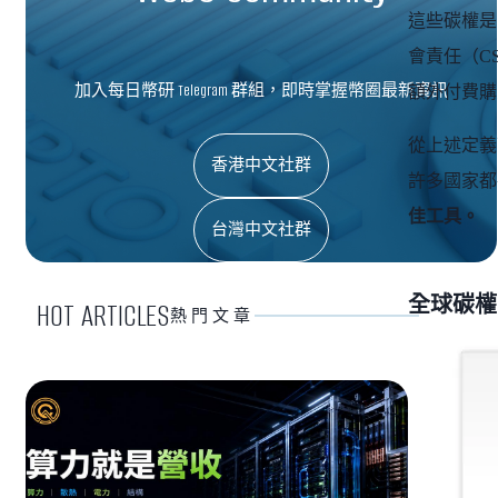
這些碳權是
會責任（C
加入每日幣研 Telegram 群組，即時掌握幣圈最新資訊
額外付費購
從上述定義
香港中文社群
許多國家都
佳工具。
台灣中文社群
全球碳權
HOT ARTICLES
熱門文章