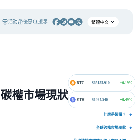
活動
優惠
搜尋
BTC
$
65155.910
+0.19
%
 碳權市場現狀
ETH
$
1924.540
+0.49
%
什麼是碳權？
全球碳權市場現狀