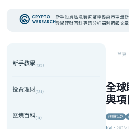
新手
投資
區塊
賽道
幣種
優惠
市場
最新
教學
理財
百科
專題
分析
福利
週報
文章
NEW EVENT
最新活動
首頁
新手教學
(
125
)
全球
投資理財
(
134
)
與項
區塊百科
#
熱點話題
(
74
)
Kai
・
2023/