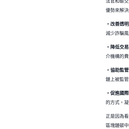
法官和碳交
優勢來解決
・改善透明
減少詐騙風
・降低交易
介機構的費
・協助監管
鏈上被監管
・促進國際
的方式，凝
正是因為看
區塊鏈碳中