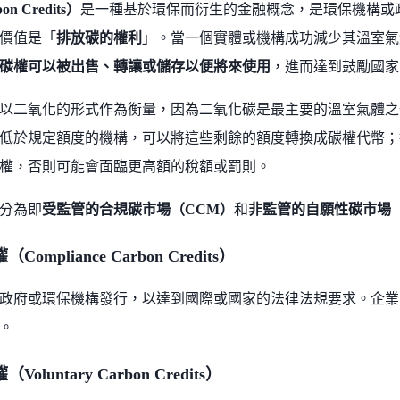
n Credits）
是一種基於環保而衍生的金融概念，是環保機構或
價值是「
排放碳的權利
」。當一個實體或機構成功減少其溫室氣
碳權可以被出售、轉讓或儲存以便將來使用
，進而達到鼓勵國家
以二氧化的形式作為衡量，因為二氧化碳是最主要的溫室氣體之
低於規定額度的機構，可以將這些剩餘的額度轉換成碳權代幣；
權，否則可能會面臨更高額的稅額或罰則。
分為即
受監管的合規碳市場（CCM）
和
非監管的自願性碳市場（
ompliance Carbon Credits）
政府或環保機構發行，以達到國際或國家的法律法規要求。企業
。
oluntary Carbon Credits）