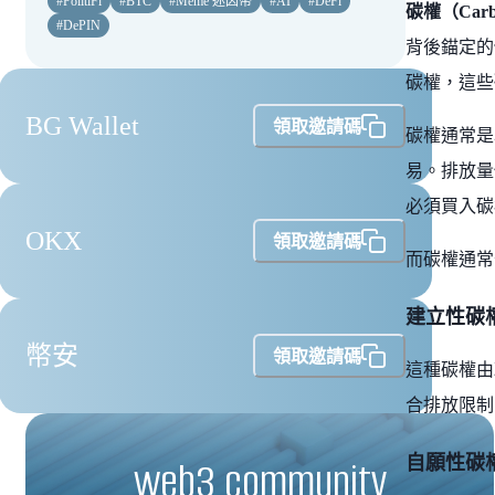
#
PolitiFi
#
BTC
#
Meme 迷因幣
#
AI
#
DeFi
碳權（Carbo
#
DePIN
背後錨定的
碳權，這些
BG Wallet
領取邀請碼
碳權通常是
易。排放量
必須買入碳
OKX
領取邀請碼
而碳權通常
建立性碳權（C
幣安
領取邀請碼
這種碳權由
合排放限制
web3 community
自願性碳權（V