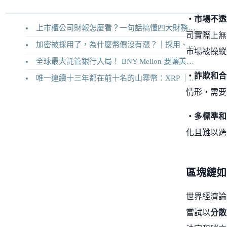
・市場不透
上市櫃公司財報怎麼看？一句話搞懂四大財務報表
司實際上無
加密被採用了，為什麼幣價沒有漲？｜採用、收入與代幣價值捕獲
市場被操縱
全球最大託管銀行入局！ BNY Mellon 要讓美債交易 24/7 不打烊
・詐欺和合
唯一連續十三年都在前十名的山寨幣：XRP ｜Ripple 2026 介紹
情形，需要
・多標準和
化且難以跨
區塊鏈如
世界經濟論
嘗試以
分散