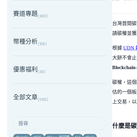
賽道專題
(
365
)
台灣首間碳
請碳權並獲
幣種分析
(
158
)
根據
UDN
大餅不會止
Blockcha
優惠福利
(
38
)
碳權，這個
估的一個板
全部文章
(
1795
)
上交易，以
什麼是碳