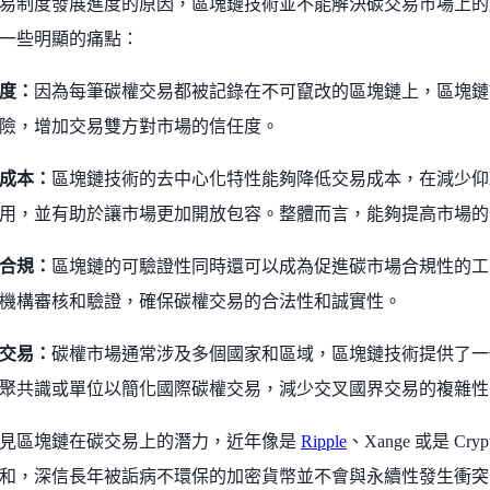
易制度發展進度的原因，區塊鏈技術並不能解決碳交易市場上的
一些明顯的痛點：
度：
因為每筆碳權交易都被記錄在不可竄改的區塊鏈上，區塊鏈
險，增加交易雙方對市場的信任度。
成本：
區塊鏈技術的去中心化特性能夠降低交易成本，在減少仰
用，並有助於讓市場更加開放包容。整體而言，能夠提高市場的
合規：
區塊鏈的可驗證性同時還可以成為促進碳市場合規性的工
機構審核和驗證，確保碳權交易的合法性和誠實性。
交易：
碳權市場通常涉及多個國家和區域，區塊鏈技術提供了一
聚共識或單位以簡化國際碳權交易，減少交叉國界交易的複雜性
見區塊鏈在碳交易上的潛力，近年像是
Ripple
、Xange 或是 Cryp
和，深信長年被詬病不環保的加密貨幣並不會與永續性發生衝突