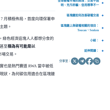
全球碳權市場的困境：交易不透
明、充斥詐騙、信用標準不一
區塊鏈如何改善碳權交易
 7 月積極佈局，首度向環保署申
區塊鏈上與碳權相關的項目：
主題。
Toucan、Senken
，綠色經濟這塊人人都想分食的
小結：
甚至
極為有可能是以
延伸閱讀：
市場交易。
分享至：
也是熱門賽道 RWA 當中被低
現狀，為何碳信用適合在區塊鏈