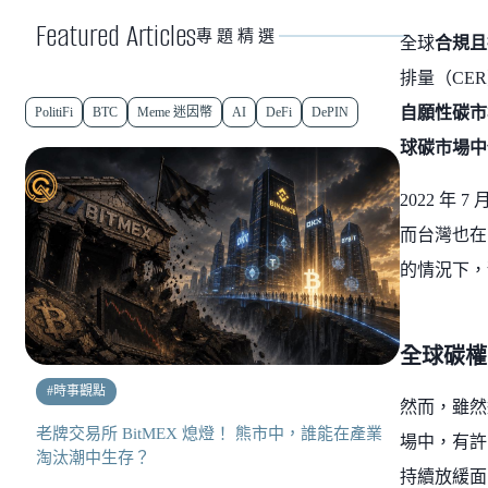
Featured Articles
專題精選
全球
合規且
排量（CE
自願性碳市
PolitiFi
BTC
Meme 迷因幣
AI
DeFi
DePIN
球碳市場中
2022 
而台灣也在 
的情況下，
全球碳權
#
時事觀點
然而，雖然
老牌交易所 BitMEX 熄燈！ 熊市中，誰能在產業
場中，有許
淘汰潮中生存？
持續放緩面