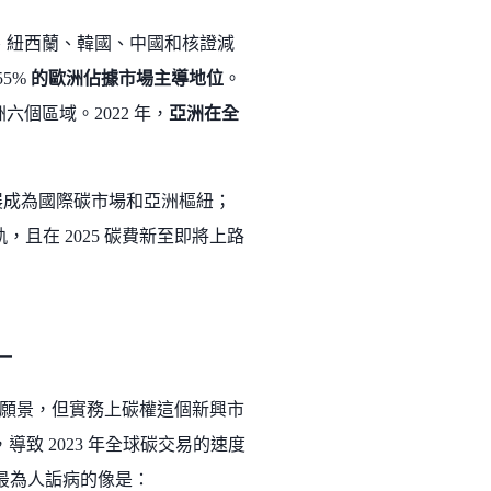
、紐西蘭、韓國、中國和核證減
55%
的歐洲佔據市場主導地位
。
個區域。2022 年，
亞洲在全
發展成為國際碳市場和亞洲樞紐；
，且在 2025 碳費新至即將上路
一
願景，但實務上碳權這個新興市
致 2023 年全球碳交易的速度
中最為人詬病的像是：