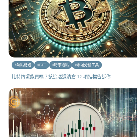
#
熱點話題
#
BTC
#
時事觀點
#
市場分析工具
比特幣還能買嗎？該追漲還清倉 12 項指標告訴你