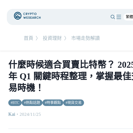
首頁
〉
投資理財
〉
市場走勢解讀
什麼時候適合買賣比特幣？ 202
年 Q1 關鍵時程整理，掌握最佳
易時機！
#
BTC
#
熱點話題
#
時事觀點
#
現貨交易
Kai
・
2024/11/25