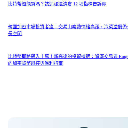
比特幣還能買嗎？該追漲還清倉 12 項指標告訴你
韓國加密市場投資者瘋！交易山寨幣情緒高漲，泡菜溢價仍
長空間
比特幣即將邁入十萬！新高後的投資機遇：資深交易者 Euge
的加密貨幣風控與獲利指南