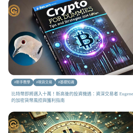
#
新手教學
#
現貨交易
#
基礎知識
比特幣即將邁入十萬！新高後的投資機遇：資深交易者 Eugen
的加密貨幣風控與獲利指南