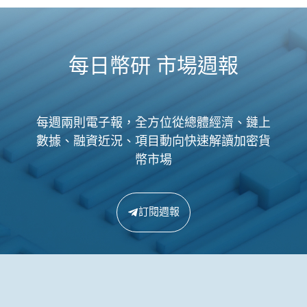
每日幣研 市場週報
每週兩則電子報，全方位從總體經濟、鏈上
數據、融資近況、項目動向快速解讀加密貨
幣市場
訂閱週報