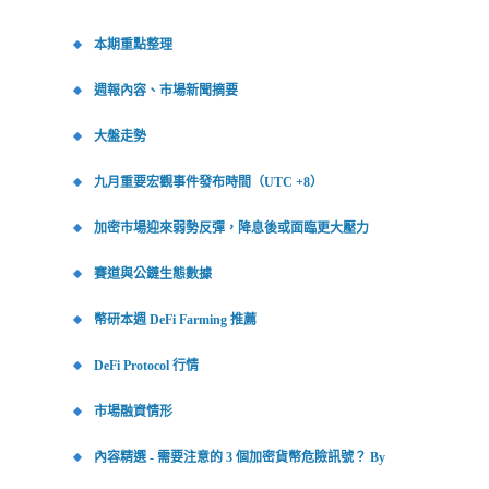
本期重點整理
週報內容、市場新聞摘要
大盤走勢
九月重要宏觀事件發布時間（UTC +8）
加密市場迎來弱勢反彈，降息後或面臨更大壓力
賽道與公鏈生態數據
幣研本週 DeFi Farming 推薦
DeFi Protocol 行情
市場融資情形
內容精選 - 需要注意的 3 個加密貨幣危險訊號？ By