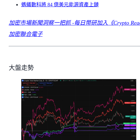
螞蟻數科將 84 億美元能源資產上鏈
加密市場新聞洞察一把抓 -每日幣研加入《Crypto Rea
加密聯合電子
大盤走勢