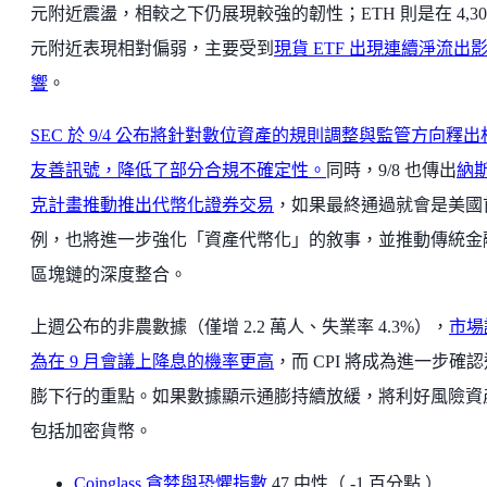
元附近震盪，相較之下仍展現較強的韌性；ETH 則是在 4,30
元附近表現相對偏弱，主要受到
現貨 ETF 出現連續淨流出
響
。
SEC 於 9/4 公布將針對數位資產的規則調整與監管方向釋出
友善訊號，降低了部分合規不確定性。
同時，9/8 也傳出
納
克計畫推動推出代幣化證券交易
，如果最終通過就會是美國
例，也將進一步強化「資產代幣化」的敘事，並推動傳統金
區塊鏈的深度整合。
上週公布的非農數據（僅增 2.2 萬人、失業率 4.3%），
市場
為在 9 月會議上降息的機率更高
，而 CPI 將成為進一步確認
膨下行的重點。如果數據顯示通膨持續放緩，將利好風險資
包括加密貨幣。
Coinglass 貪婪與恐懼指數
47 中性（ -1 百分點 ）