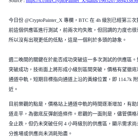
Source :
https://x.com/CryptoPainter_X/status/196520758943385
今日份 @CryptoPainter_X 專欄，BTC 在 4h 級別已經第三
前這個供應區進行測試，前兩次均失敗，但回調的力度也很
所以沒有出現更低的低點，這是一個利於多頭的跡象。
週二晚間的關鍵在於能否成功突破這一多次測試的供應區。
突破成功，技術面上將形成小級別區間突破，價格有望徹底
通道中軌，短期目標指向通道上沿的黃線位置，即 114.7k 附
近。
目前樂觀的點是，價格站上通道中軌的時間逐漸增加，有助
道走平，為徹底反彈創造條件。悲觀的一面則是，儘管價格
全止跌，但仍未突破任何 4 小時級別的供應區，顯示需求尚
分進場或供應尚未消耗殆盡。