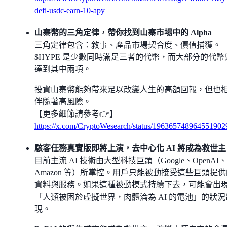
defi-usdc-earn-10-apy
山寨幣的三角定律，帶你找到山寨市場中的 Alpha
三角定律包含：敘事、產品市場契合度、價值捕獲。
$HYPE 是少數同時滿足三者的代幣，而大部分的代幣
達到其中兩項。
投資山寨幣能夠帶來足以改變人生的高額回報，但也
伴隨著高風險。
【更多細節請參考👉】
https://x.com/CryptoWesearch/status/196365748964551902
駭客任務真實版即將上演，去中心化 AI 將成為救世主
目前主流 AI 技術由大型科技巨頭（Google、OpenAI、
Amazon 等）所掌控。用戶只能被動接受這些巨頭提供
資料與服務。如果這種被動模式持續下去，可能會出
「人類被困於虛擬世界，肉體淪為 AI 的電池」的狀況
現。