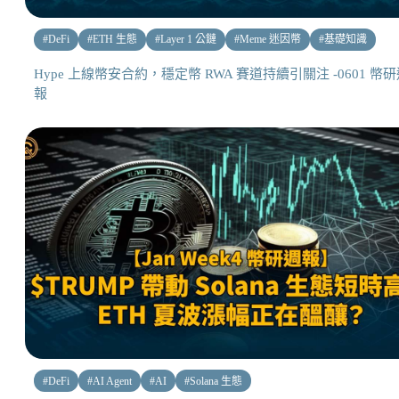
#
DeFi
#
ETH 生態
#
Layer 1 公鏈
#
Meme 迷因幣
#
基礎知識
Hype 上線幣安合約，穩定幣 RWA 賽道持續引關注 -0601 幣
報
#
DeFi
#
AI Agent
#
AI
#
Solana 生態