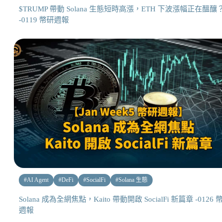
$TRUMP 帶動 Solana 生態短時高漲，ETH 下波漲幅正在醞釀
-0119 幣研週報
#
AI Agent
#
DeFi
#
SocialFi
#
Solana 生態
Solana 成為全網焦點，Kaito 帶動開啟 SocialFi 新篇章 -0126 
週報