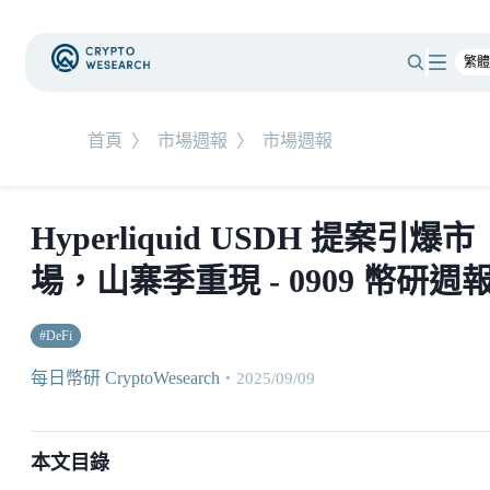
首頁
〉
市場週報
〉
市場週報
Hyperliquid USDH 提案引爆市
場，山寨季重現 - 0909 幣研週
#
DeFi
每日幣研 CryptoWesearch
・
2025/09/09
本文目錄