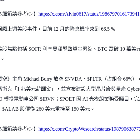
多細節請參考👉】
https://x.com/Alvin0617/status/198679701617394
顧上週美股事件，目前 12 月的降息機率來到 66.5 %
股焦點包括 SOFR 利率暴漲導致資金緊縮、BTC 跌破 10 萬美
%。
空》主角 Michael Burry 放空 $NVDA、$PLTR（占組合 66%），
斯克「1 兆美元薪酬案」，並宣布建設大型晶片廠與量產 Cybercab
NQ 轉投電動車公司 $IRVN；$POET 因 AI 光模組業務受矚目，完成
$ALAB 股價從 260 美元重挫至 150 美元。
多細節請參考👉】
https://x.com/CryptoWesearch/status/1987906387