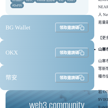
#
PolitiFi
#
BTC
#
Meme 迷因幣
#
AI
#
DeFi
#
DePIN
NEAR
人 Na
易量
BG Wallet
領取邀請碼
【更
山寨
OKX
領取邀請碼
山寨
等新幣
種市
幣安
領取邀請碼
若 O
$VI
web3 community
Robot