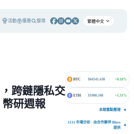
活動
優惠
搜尋
BTC
$
64541.430
+0.18
%
幣公售，跨鏈隱私交
ETH
$
1900.340
+1.31
%
111 幣研週報
本期重點整理
1111 市場分析 - 由合作夥伴 Blave
提供