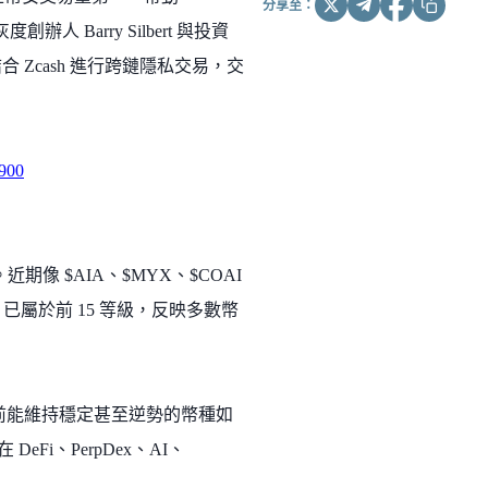
分享至：
度創辦人 Barry Silbert 與投資
 App 結合 Zcash 進行跨鏈隱私交易，交
3900
 $AIA、$MYX、$COAI
 已屬於前 15 等級，反映多數幣
。當前能維持穩定甚至逆勢的幣種如
eFi、PerpDex、AI、