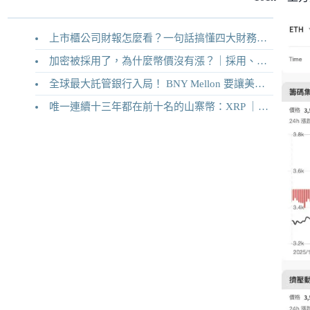
上市櫃公司財報怎麼看？一句話搞懂四大財務報表
加密被採用了，為什麼幣價沒有漲？｜採用、收入與代幣價值捕獲
全球最大託管銀行入局！ BNY Mellon 要讓美債交易 24/7 不打烊
唯一連續十三年都在前十名的山寨幣：XRP ｜Ripple 2026 介紹