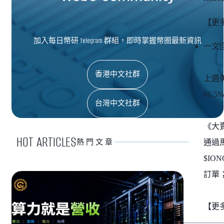
【更
加入每日幣研 Telegram 群組，即時掌握幣圈最新資訊
一文回
香港中文社群
上週美
66.5
台灣中文社群
《大賣
HOT ARTICLES
熱門文章
通過馬
$IO
訂單；
【更