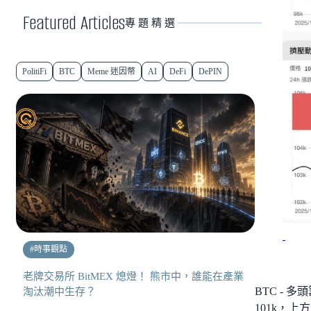
Featured Articles
專題精選
PolitiFi
BTC
Meme 迷因幣
AI
DeFi
DePIN
#
時事觀點
老牌交易所 BitMEX 熄燈！ 熊市中，誰能在產業
BTC -
淘汰潮中生存？
101k，上方