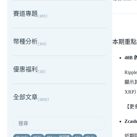
賽道專題
(
435
)
幣種分析
本期重點
(
164
)
40B
優惠福利
(
38
)
Ripp
顯示其
XRP
全部文章
(
1859
)
【更
Zca
近期隱