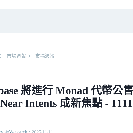
〉
市場週報
〉
市場週報
nbase 將進行 Monad 代
Near Intents 成新焦點 - 1
ptoWesearch
・
2025/11/11