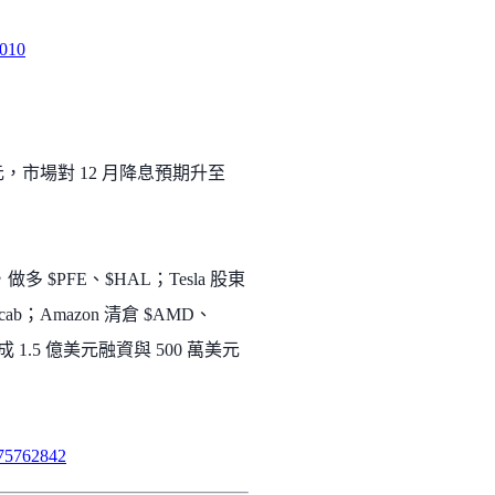
1010
元，市場對 12 月降息預期升至
做多 $PFE、$HAL；Tesla 股東
；Amazon 清倉 $AMD、
 1.5 億美元融資與 500 萬美元
775762842