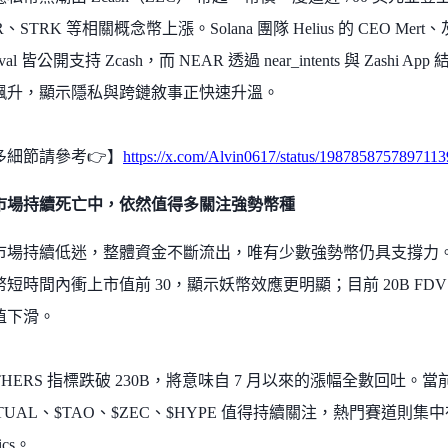
、STRK 等相關概念幣上漲。Solana 團隊 Helius 的 CEO Mert、灰
val 皆公開支持 Zcash，而 NEAR 透過 near_intents 與 Zashi
飆升，顯示隱私與跨鏈敘事正快速升溫。
多細節請參考👉】
https://x.com/Alvin0617/status/198785875789711
市場持續死亡中，依然值得多關注強勢幣種
市場持續低迷，整體資金不斷流出，唯有少數強勢幣仍具支撐力。近期像
短時間內衝上市值前 30，顯示妖幣效應更明顯；目前 20B FDV
值下滑。
THERS 指標跌破 230B，將意味自 7 月以來的漲幅全數回吐
RTUAL、$TAO、$ZEC、$HYPE 值得持續關注，熱門賽道則集中在 D
ics。