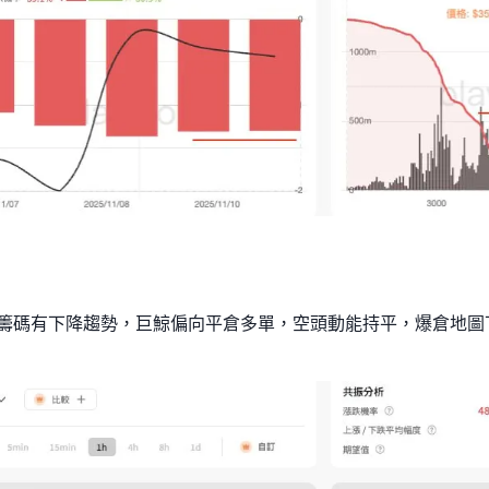
多頭籌碼有下降趨勢，巨鯨偏向平倉多單，空頭動能持平，爆倉地圖下方 