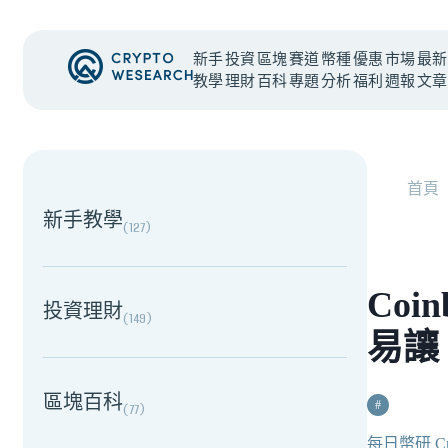
新手
投資
區塊
賽道
幣種
優惠
市場
最新
教學
理財
百科
專題
分析
福利
週報
文章
NEW EVENT
最新活動
首頁
新手教學
(
127
)
Coi
投資理財
(
149
)
易讓 
區塊百科
#
(
77
)
每日幣研 Cry