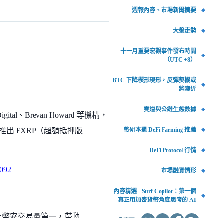
週報內容、市場新聞摘要
大盤走勢
十一月重要宏觀事件發布時間
（UTC +8）
BTC 下降楔形現形，反彈契機或
將臨近
賽道與公鏈生態數據
gital、Brevan Howard 等機構，
幣研本週 DeFi Farming 推薦
，並推出 FXRP（超額抵押版
DeFi Protocol 行情
6092
市場融資情形
內容精選 - Surf Copilot：第一個
真正用加密貨幣角度思考的 AI
並登上幣安交易量第一，帶動