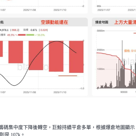
 多頭籌碼集中度下降後轉空，巨鯨持續平倉多單，根據爆倉地圖顯示，下
則是 107k。