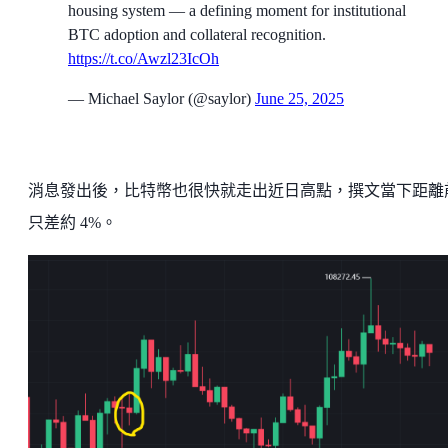
housing system — a defining moment for institutional
BTC adoption and collateral recognition.
https://t.co/Awzl23IcOh
— Michael Saylor (@saylor)
June 25, 2025
消息發出後，比特幣也很快就走出近日高點，撰文當下距離
只差約 4%。