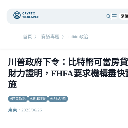
首頁
〉
賽道專題
〉
PolitiFi 政治
川普政府下令：比特幣可當房貸
財力證明，FHFA要求機構盡快
施
#
時事觀點
#
法律監管
#
熱點話題
東東
・
2025/06/26