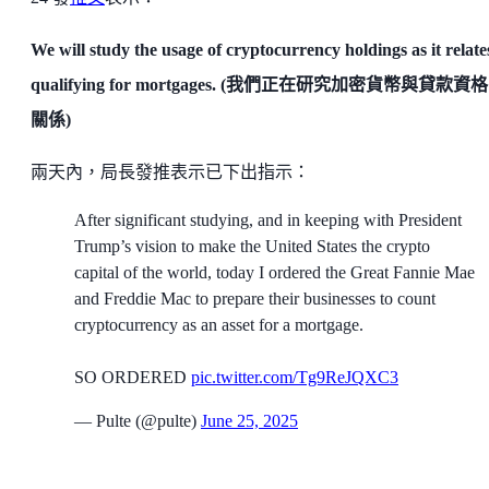
We will study the usage of cryptocurrency holdings as it relate
qualifying for mortgages. (我們正在研究加密貨幣與貸款資
關係)
兩天內，局長發推表示已下出指示：
After significant studying, and in keeping with President
Trump’s vision to make the United States the crypto
capital of the world, today I ordered the Great Fannie Mae
and Freddie Mac to prepare their businesses to count
cryptocurrency as an asset for a mortgage.
SO ORDERED
pic.twitter.com/Tg9ReJQXC3
— Pulte (@pulte)
June 25, 2025