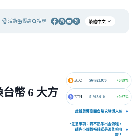
活動
優惠
搜尋
BTC
$
64923.970
+0.89
%
幣 6 大方
ETH
$
1913.910
+0.67
%
虛擬貨幣換回台幣攻略懶人包
*注意事項：若不熟悉出金流程，
請先小額轉帳確認是否能夠收
款！