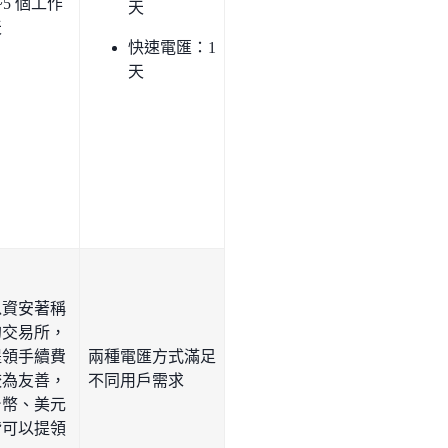
~5 個工作
天
天
快速電匯：1
天
以資安著稱
的交易所，
提領手續費
兩種電匯方式滿足
較為友善，
不同用戶需求
台幣、美元
皆可以提領