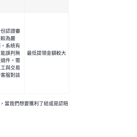
身份認證審
核較為嚴
謹，系統有
可能誤判無
最低提領金額較大
法過件，需
人工與交易
所客服對談
，當我們想要獲利了結或是認賠