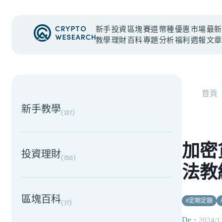
新手
投資
區塊
賽道
幣種
優惠
市場
最新
教學
理財
百科
專題
分析
福利
週報
文章
NEW EVENT
最新活動
首頁
新手教學
(
127
)
加密
投資理財
(
150
)
法教
區塊百科
#
定期定額
(
77
)
De
・
2024/1