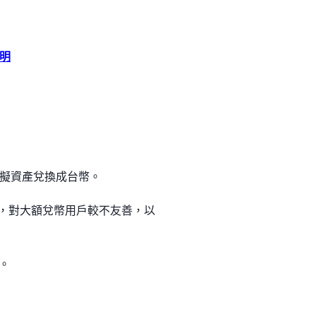
明
擬資產兌換成台幣。
價，對大額兌幣用戶較不友善，以
。