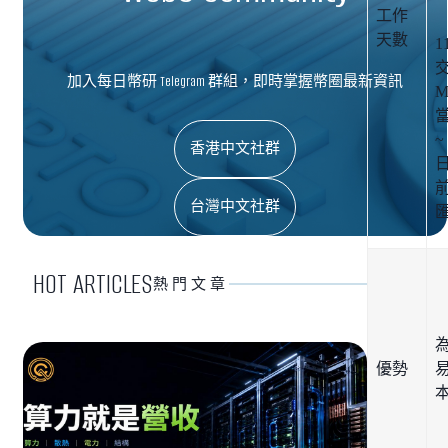
工作
天數
1
加入每日幣研 Telegram 群組，即時掌握幣圈最新資訊
M
當
~
香港中文社群
日
台灣中文社群
HOT ARTICLES
熱門文章
優勢