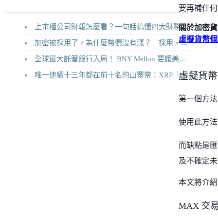
要再補任何
上市櫃公司財報怎麼看？一句話搞懂四大財務報表
關於加密貨
虛擬貨幣個
加密被採用了，為什麼幣價沒有漲？｜採用、收入與代幣價值捕獲
全球最大託管銀行入局！ BNY Mellon 要讓美債交易 24/7 不打烊
虛擬貨幣
唯一連續十三年都在前十名的山寨幣：XRP ｜Ripple 2026 介紹
第一個方法
使用此方法
而缺點是匯
及不確定未
本文將介紹
MAX 