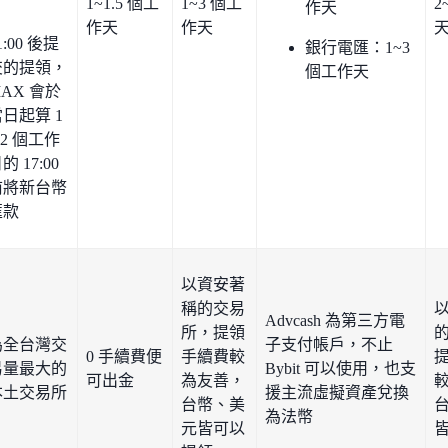
1~1.5 個工
1~3 個工
2
作天
作天
作天
1:00 後提
銀行電匯：1~3
交的提領，
個工作天
AX 會於
日起算 1
 2 個工作
的 17:00
前將新台幣
匯款
以資安著
稱的交易
Advcash 為第三方電
所，提領
為全台灣交
子支付帳戶，不止
0 手續費便
手續費較
易量最大的
Bybit 可以使用，也支
可出金
為友善，
本土交易所
援主流虛擬資產兌換
台幣、美
為法幣
元皆可以