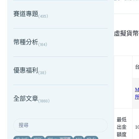
賽道專題
(
435
)
虛擬貨幣
幣種分析
(
164
)
優惠福利
(
38
)
M
全部文章
(
1860
)
最低
出金
1
額度