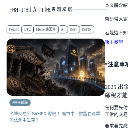
本文將介紹
Featured Articles
專題精選
幣研帶大家
PolitiFi
BTC
Meme 迷因幣
AI
DeFi
DePIN
若是還不知
新手教學
*注意事
2025 
繳稅才能
#
時事觀點
任何要先付
老牌交易所 BitMEX 熄燈！ 熊市中，誰能在產業
正常的交易
淘汰潮中生存？
要求要先繳