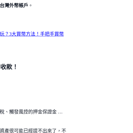
台灣外幣帳戶
。
玩？3大買幣方法！手把手買幣
夠收款！
稅、觸發風控的押金保證金 …
資產很可能已經提不出來了，不