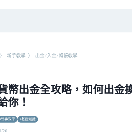
〉
新手教學
〉
出金/入金/轉帳教學
貨幣出金全攻略，如何出金換台
給你！
#
新手教學
#
基礎知識
1/20