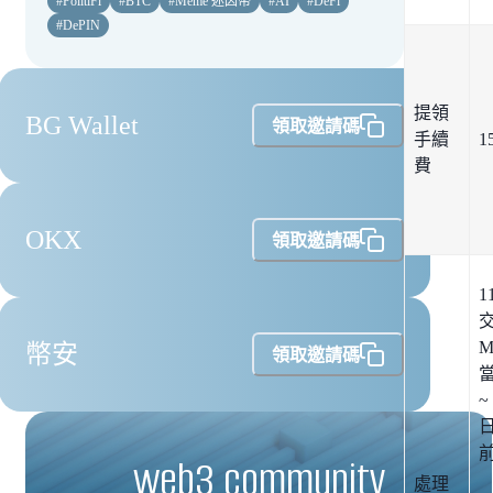
#
PolitiFi
#
BTC
#
Meme 迷因幣
#
AI
#
DeFi
#
DePIN
提領
BG Wallet
領取邀請碼
手續
1
費
OKX
領取邀請碼
1
M
幣安
領取邀請碼
當
~
日
web3 community
處理