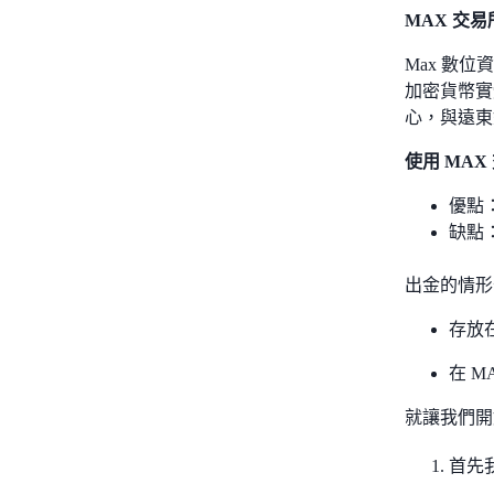
MAX 交
Max 數
加密貨幣實
心，與遠東
使用 MA
優點
缺點
出金的情形
存放
在 
就讓我們開
首先