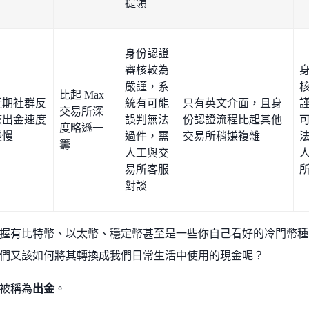
提領
身份認證
審核較為
嚴謹，系
比起 Max
近期社群反
統有可能
只有英文介面，且身
交易所深
應出金速度
誤判無法
份認證流程比起其他
度略遜一
變慢
過件，需
交易所稍嫌複雜
籌
人工與交
易所客服
對談
握有比特幣、以太幣、穩定幣甚至是一些你自己看好的冷門幣種
們又該如何將其轉換成我們日常生活中使用的現金呢？
被稱為
出金
。