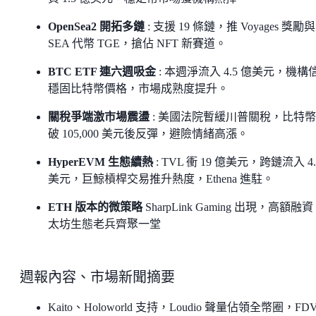
OpenSea2 開拓多鏈
: 支援 19 條鏈，推 Voyages 獎勵與
SEA 代幣 TGE，搶佔 NFT 新賽道。
BTC ETF 連六週吸金
: 本週淨流入 4.5 億美元，機構
穩固比特幣價格，市場成熟度提升。
關稅爭端激市場震盪
: 美國法院暫緩川普關稅，比特
破 105,000 美元後反彈，避險情緒高漲。
HyperEVM 生態續熱
: TVL 衝 19 億美元，跨鏈流入 4.
美元，巨鯨槓桿交易推升熱度，Ethena 進駐。
ETH 版本的微策略
SharpLink Gaming 出現，高額融
太坊生態老兵齊聚一堂
週報內容、市場新聞摘要
Kaito、Holoworld 支持，Loudio 聲量佔領全幣圈，FD