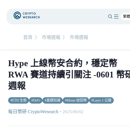
首頁
〉
市場週報
〉
市場週報
Hype 上線幣安合約，穩定幣
RWA 賽道持續引關注 -0601 幣
週報
#
ETH 生態
#
DeFi
#
基礎知識
#
Meme 迷因幣
#
Layer 1 公鏈
每日幣研 CryptoWesearch
・
2025/06/02