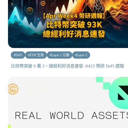
#
DeFi
#
ETH 生態
#
Layer 1 公鏈
#
Layer 2
比特幣突破 9 萬 3，總經利好消息連發 -0423 幣研 DeFi 週報