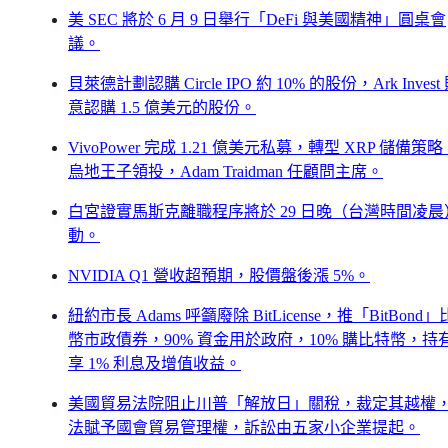
美 SEC 將於 6 月 9 日舉行「DeFi 與美國精神」圓桌會
議。
貝萊德計劃認購 Circle IPO 約 10% 的股份，Ark Invest
意認購 1.5 億美元的股份。
VivoPower 完成 1.21 億美元私募，轉型 XRP 儲備策
烏地王子領投，Adam Traidman 任顧問主席。
白宮證實馬斯克離職程序將於 29 日晚（台灣時間凌晨
動。
NVIDIA Q1 營收超預期，股價盤後漲 5%。
紐約市長 Adams 呼籲廢除 BitLicense，推「BitBond
幣市政債券，90% 資金用於政府，10% 購比特幣，持
享 1% 利息及增值收益。
美國貿易法院阻止川普「解放日」關稅，裁定其越權
法賦予國會貿易管理權，訴訟由五家小企業提起。