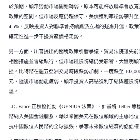
於預期，顯示勞動市場開始轉弱，原本可能釋放聯準會放寬
政策的空間。但市場反應仍趨保守，美債殖利率逆勢攀升至
4.5%，反映投資人對聯準會持續鷹派立場的疑慮升溫，政策
確定性進一步干擾資產價格走勢。
另一方面，川普提出的關稅政策引發爭議，貿易法院雖先前
相關措施並暫緩執行，但市場風險情緒仍受影響，大盤明顯
挫。比特幣在週五亞洲交易時段跌勢加劇，一度跌至 103,000
元，隨後市場動能疲弱，顯示投資人高點獲利了結與避險情
溫。
J.D. Vance 正積極推動《GENIUS 法案》，計畫將 Tether 等
幣納入美國金融體系，藉以鞏固美元在數位領域的主導地位
抗中國數位人民幣的全球擴張，爭奪未來數位經濟的話語權