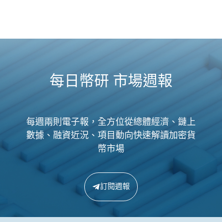
每日幣研 市場週報
每週兩則電子報，全方位從總體經濟、鏈上
數據、融資近況、項目動向快速解讀加密貨
幣市場
訂閱週報