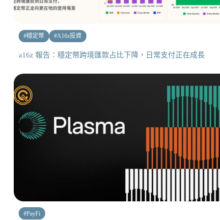
#
穩定幣
#
A16z投資
a16z 報告：穩定幣跨境匯款占比下降，日常支付正在成長
#
PayFi