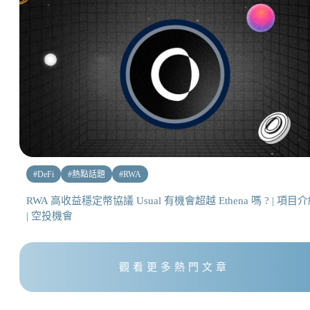
#
DeFi
#
熱點話題
#
RWA
RWA 高收益穩定幣協議 Usual 有機會超越 Ethena 嗎 ? | 項目
| 空投機會
觀看更多熱門文章