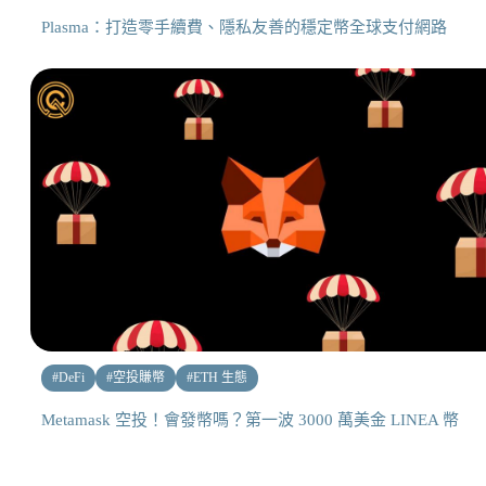
Plasma：打造零手續費、隱私友善的穩定幣全球支付網路
#
DeFi
#
空投賺幣
#
ETH 生態
Metamask 空投！會發幣嗎？第一波 3000 萬美金 LINEA 幣