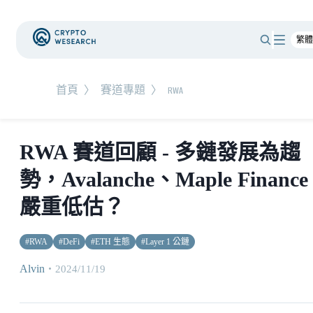
首頁
〉
賽道專題
〉
RWA
RWA 賽道回顧 - 多鏈發展為趨
勢，Avalanche、Maple Finance
嚴重低估？
#
RWA
#
DeFi
#
ETH 生態
#
Layer 1 公鏈
Alvin
・
2024/11/19