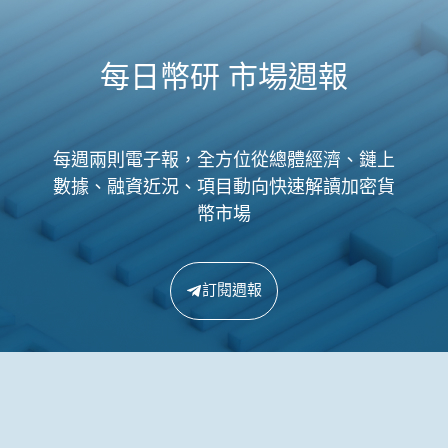
每日幣研 市場週報
每週兩則電子報，全方位從總體經濟、鏈上
數據、融資近況、項目動向快速解讀加密貨
幣市場
訂閱週報