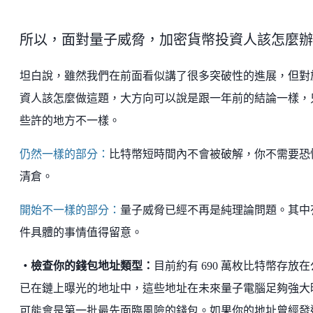
所以，面對量子威脅，加密貨幣投資人該怎麼辦
坦白說，雖然我們在前面看似講了很多突破性的進展，但對
資人該怎麼做這題，大方向可以說是跟一年前的結論一樣，
些許的地方不一樣。
仍然一樣的部分：
比特幣短時間內不會被破解，你不需要恐
清倉。
開始不一樣的部分：
量子威脅已經不再是純理論問題。其中
件具體的事情值得留意。
・檢查你的錢包地址類型：
目前約有 690 萬枚比特幣存放
已在鏈上曝光的地址中，這些地址在未來量子電腦足夠強大
可能會是第一批最先面臨風險的錢包。如果你的地址曾經發