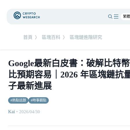
首頁
〉
區塊百科
〉
區塊鏈進階研究
Google最新白皮書：破解比特幣
比預期容易｜2026 年區塊鏈抗
子最新進展
#
熱點話題
#
時事觀點
Kai
・
2026/04/30