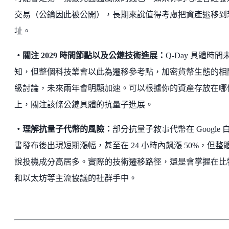
交易（公鑰因此被公開），長期來說值得考慮把資產遷移到
址。
・關注 2029 時間節點以及公鏈技術進展：
Q-Day 具體時間
知，但整個科技業會以此為遷移參考點，加密貨幣生態的相
級討論，未來兩年會明顯加速。可以根據你的資產存放在哪
上，關注該條公鏈具體的抗量子進展。
・理解抗量子代幣的風險：
部分抗量子敘事代幣在 Google 
書發布後出現短期漲幅，甚至在 24 小時內飆漲 50%，但整
說投機成分高居多。實際的技術遷移路徑，還是會掌握在比
和以太坊等主流協議的社群手中。