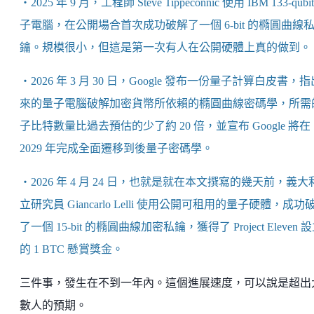
・2025 年 9 月，工程師 Steve Tippeconnic 使用 IBM 133-qubi
子電腦，在公開場合首次成功破解了一個 6-bit 的橢圓曲線
鑰。規模很小，但這是第一次有人在公開硬體上真的做到。
・2026 年 3 月 30 日，Google 發布一份量子計算白皮書，
來的量子電腦破解加密貨幣所依賴的橢圓曲線密碼學，所需
子比特數量比過去預估的少了約 20 倍，並宣布 Google 將在
2029 年完成全面遷移到後量子密碼學。
・2026 年 4 月 24 日，也就是就在本文撰寫的幾天前，義大
立研究員 Giancarlo Lelli 使用公開可租用的量子硬體，成功
了一個 15-bit 的橢圓曲線加密私鑰，獲得了 Project Eleven 
的 1 BTC 懸賞獎金。
三件事，發生在不到一年內。這個進展速度，可以說是超出
數人的預期。