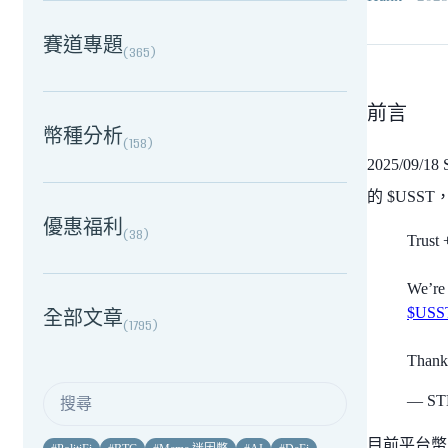
賽道專題
(
365
)
前言
幣種分析
(
158
)
2025/09
的 $USST
優惠福利
(
38
)
Trust 
We’re 
$USS
全部文章
(
1795
)
Than
— STB
目前平台幣