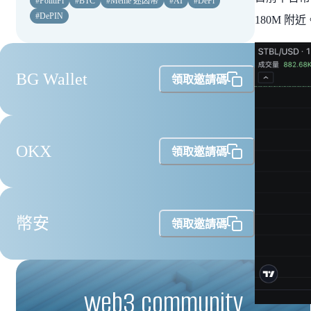
#
PolitiFi
#
BTC
#
Meme 迷因幣
#
AI
#
DeFi
#
DePIN
180M 附近
BG Wallet
領取邀請碼
OKX
領取邀請碼
幣安
領取邀請碼
web3 community