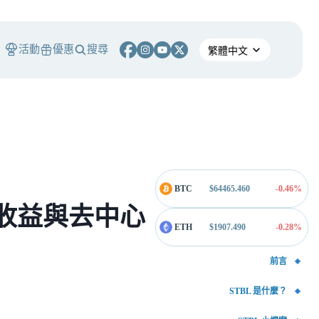
活動
優惠
搜尋
BTC
$
64465.460
-0.46
%
動收益與去中心
ETH
$
1907.490
-0.28
%
前言
STBL 是什麼？