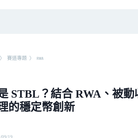
〉
賽道專題
〉
RWA
是 STBL？結合 RWA、被
理的穩定幣創新
/09/19