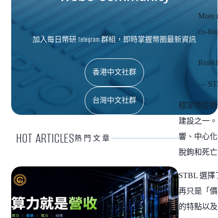
More c
co-fou
加入每日幣研 Telegram 群組，即時掌握幣圈最新資訊
Read 
香港中文社群
— STB
台灣中文社群
穩定幣從過
建設之一。
HOT ARTICLES
響、中心化
熱門文章
脫鉤和死亡
STBL 
再只是「價
的特點以及