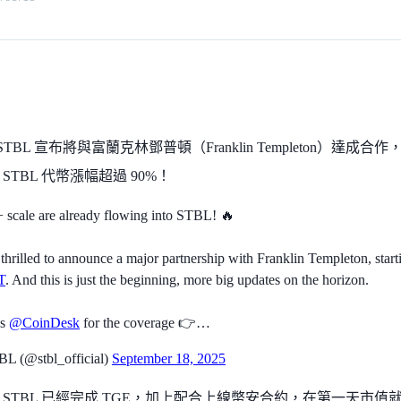
/18 STBL 宣布將與富蘭克林鄧普頓（Franklin Templeton）
，STBL 代幣漲幅超過 90%！
+ scale are already flowing into STBL! 🔥
thrilled to announce a major partnership with Franklin Templeton, star
T
. And this is just the beginning, more big updates on the horizon.
ks
@CoinDesk
for the coverage 👉…
L (@stbl_official)
September 18, 2025
 STBL 已經完成 TGE，加上配合上線幣安合約，在第一天市值就