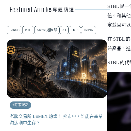
STBL 
Featured Articles
專題精選
值。和其他
定並且可以
PolitiFi
BTC
Meme 迷因幣
AI
DeFi
DePIN
在 STB
益產品，進
STBL 
#
時事觀點
老牌交易所 BitMEX 熄燈！ 熊市中，誰能在產業
淘汰潮中生存？