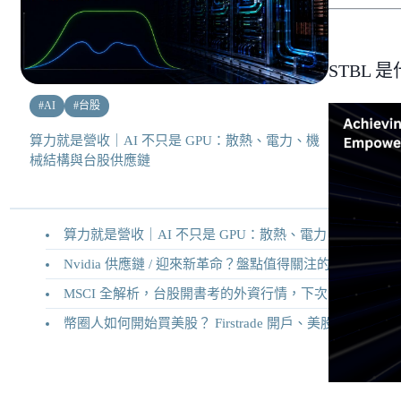
STBL 
#
AI
#
台股
算力就是營收｜AI 不只是 GPU：散熱、電力、機
械結構與台股供應鏈
算力就是營收｜AI 不只是 GPU：散熱、電力、機械結構與台股供應鏈
Nvidia 供應鏈 / 迎來新革命？盤點值得關注的二十家供應鏈企業
MSCI 全解析，台股開書考的外資行情，下次調整你準備好了嗎？
幣圈人如何開始買美股？ Firstrade 開戶、美股交易機制完整教學