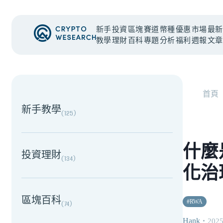
新手
投資
區塊
賽道
幣種
優惠
市場
最新
教學
理財
百科
專題
分析
福利
週報
文章
NEW EVENT
最新活動
首頁
新手教學
(
125
)
什麼
投資理財
(
134
)
化治
區塊百科
#
RWA
(
74
)
Hank
・
2025