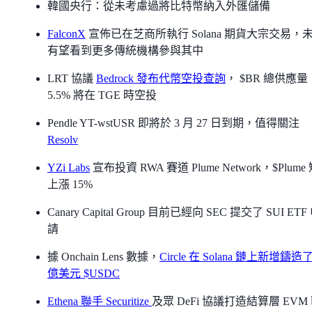
韓國央行：從未考慮過將比特幣納入外匯儲備
FalconX
宣佈已在芝商所執行 Solana 期貨大宗交易，
有望看到更多傳統機構參與其中
LRT 協議
Bedrock 發布代幣空投查詢
， $BR 總供應量
5.5% 將在 TGE 時空投
Pendle YT-wstUSR 即將於 3 月 27 日到期，值得關注
Resolv
YZi Labs
宣布投資 RWA 賽道 Plume Network，$Plume
上漲 15%
Canary Capital Group 目前已經向 SEC 提交了 SUI ETF
請
據 Onchain Lens 數據，
Circle 在 Solana 鏈上新增鑄造了 
億美元 $USDC
Ethena 聯手 Securitize
及眾 DeFi 協議打造結算層 EVM