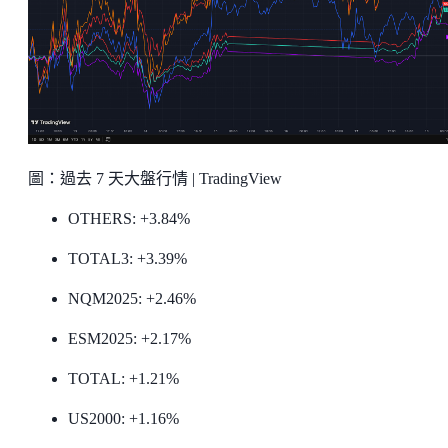
圖：過去 7 天大盤行情 | TradingView
OTHERS: +3.84%
TOTAL3: +3.39%
NQM2025: +2.46%
ESM2025: +2.17%
TOTAL: +1.21%
US2000: +1.16%