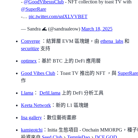
-
@GoodVibesssClub
- NFT collection by toast TV with
@SuperRare
-…
pic.twitter.com/snlXLVVBET
— Sandra 🌊 (@sandraaleow)
March 18, 2025
Converge
：結算層 EVM 區塊鏈，由
ethena_labs
和
securitize
支持
optimex
：基於 BTC 上的 DeFi 應用層
Good Vibes Club
：Toast TV 推出的 NFT ，與
SuperRar
作
Llama
：
DefiLlama
上的 DeFi 分析工具
Keeta Network
：新的 L1 區塊鏈
lisa gallery
：數位藝術畫廊
kamigotchi
：Initia 生態項目 - Onchain MMORPG，種
投資來自
Seed Club
、
TempleDao
、
DCF GOD