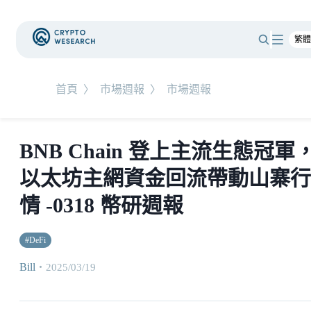
首頁
〉
市場週報
〉
市場週報
BNB Chain 登上主流生態冠軍
以太坊主網資金回流帶動山寨行
情 -0318 幣研週報
#
DeFi
Bill
・
2025/03/19