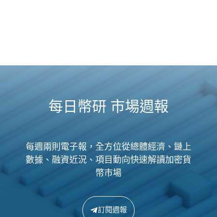
每日幣研 市場週報
每週兩則電子報，全方位從總體經濟、鏈上
數據、融資近況、項目動向快速解讀加密貨
幣市場
訂閱週報