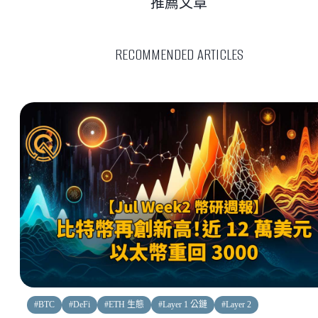
推薦文章
RECOMMENDED ARTICLES
#
BTC
#
DeFi
#
ETH 生態
#
Layer 1 公鏈
#
Layer 2