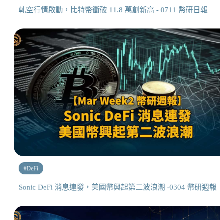
軋空行情啟動，比特幣衝破 11.8 萬創新高 - 0711 幣研日報
#
DeFi
Sonic DeFi 消息連發，美國幣興起第二波浪潮 -0304 幣研週報