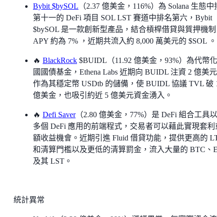
Bybit $bySOL
（2.37 億美金，116%）為 Solana 生態
第十一的 DeFi 項目 SOL LST 賽道中排名第六，Bybit
$bySOL 是一款創新型產品，結合槓桿借貸與質押機制
APY 約為 7% ，近期共流入約 8,000 萬美元的 $SOL 。
🔥
BlackRock
$BUIDL（11.92 億美金，93%）為代幣
國國債基金，Ethena Labs 近期向 BUIDL 注資 2 億美
作為其穩定幣 USDtb 的儲備，使 BUIDL 協議 TVL 破 
億美金，也吸引約近 5 億美元資金湧入。
🔥
Defi Saver
（2.80 億美金，77%）是 DeFi 組合工具
多個 DeFi 應用的前端程式，交易者可以藉此實現套利
額收益機會。近期引進 Fluid 借貸功能，提供更高的 L
和清算門檻以及更低的清算罰金，流入大量的 BTC、E
及其 LST。
統計異常