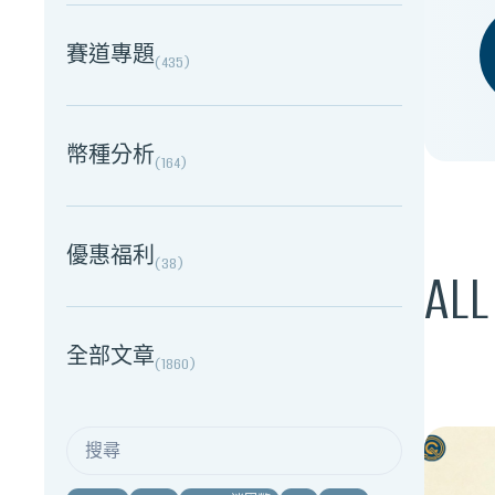
賽道專題
(
435
)
幣種分析
(
164
)
優惠福利
(
38
)
ALL
全部文章
(
1860
)