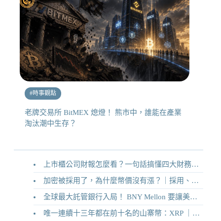
#
時事觀點
老牌交易所 BitMEX 熄燈！ 熊市中，誰能在產業
淘汰潮中生存？
上市櫃公司財報怎麼看？一句話搞懂四大財務報表
加密被採用了，為什麼幣價沒有漲？｜採用、收入與代幣價值捕獲
全球最大託管銀行入局！ BNY Mellon 要讓美債交易 24/7 不打烊
唯一連續十三年都在前十名的山寨幣：XRP ｜Ripple 2026 介紹