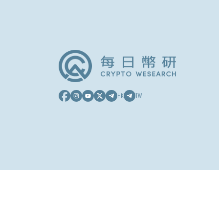
HK
TW