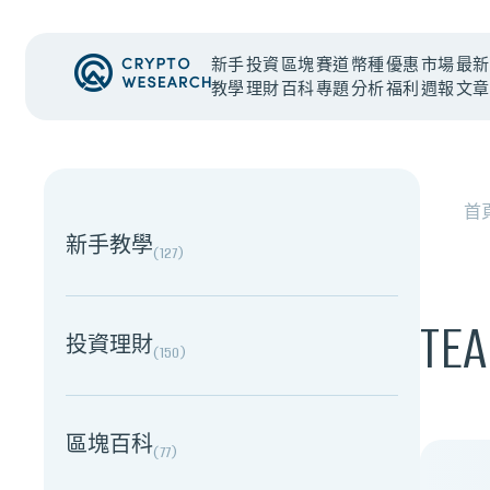
新手
投資
區塊
賽道
幣種
優惠
市場
最新
教學
理財
百科
專題
分析
福利
週報
文章
NEW EVENT
最新活動
首
新手教學
(
127
)
TE
投資理財
(
150
)
區塊百科
(
77
)