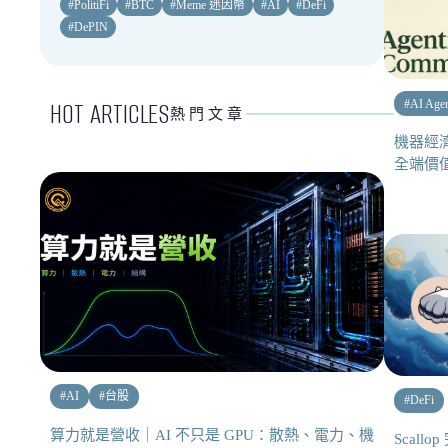
#
PolitiFi
#
BTC
#
Meme 迷因幣
#
AI
#
DeFi
#
DePIN
HOT ARTICLES
#
AI Age
熱門文章
機器經濟
全端價
#
AI
#
台股
#
DeFi
算力就是營收｜AI 不只是 GPU：散熱、電力、機
Scal