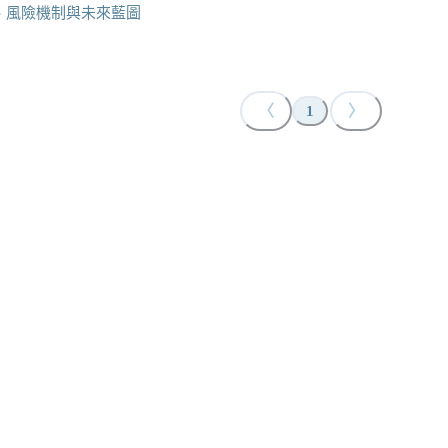
、風險機制與未來藍圖
〈
〉
1