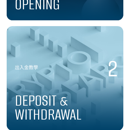
OPENING
2
出入金教學
DEPOSIT &
WITHDRAWAL