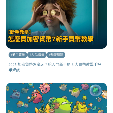
#
新手教學
#
入金/儲值
#
基礎知識
2025 加密貨幣怎麼玩？給入門新手的 3 大買幣教學手把
手解說