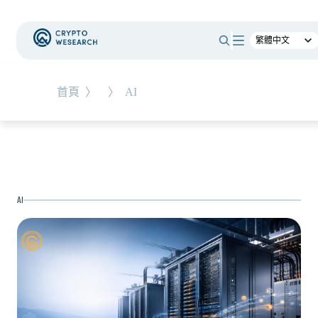
#
總體經濟
#
Corporate Adoption
首頁
〉
〉
AI
NEW EVENT
最新活動
NEW ARTICLES
AI
加密被採用了，為什麼幣價沒有漲？｜採用、收
入與代幣價值捕獲