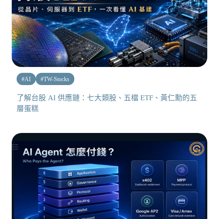
#
AI
#
TW-Stocks
了解台股 AI 供應鏈：七大類股、五檔 ETF、黃仁勳的五
層蛋糕