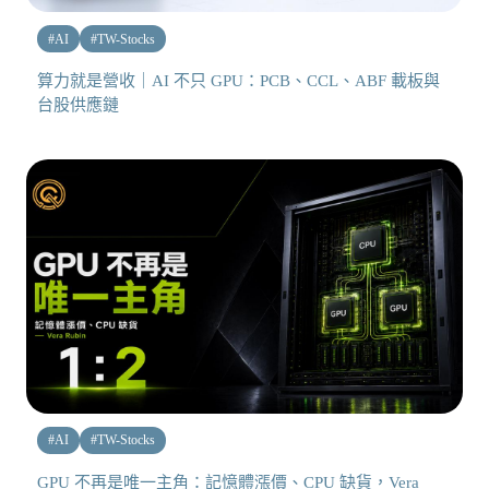
#
AI
#
TW-Stocks
算力就是營收｜AI 不只 GPU：PCB、CCL、ABF 載板與
台股供應鏈
#
AI
#
TW-Stocks
GPU 不再是唯一主角：記憶體漲價、CPU 缺貨，Vera