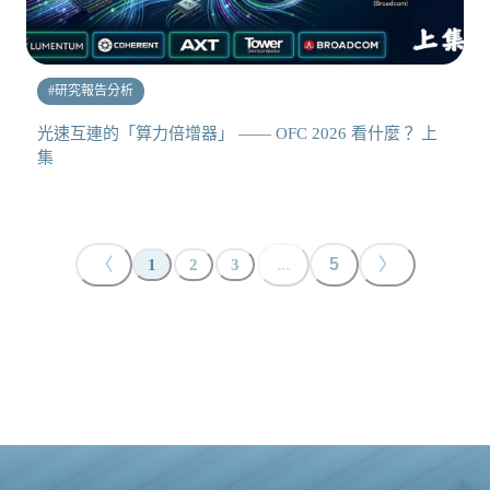
#
研究報告分析
光速互連的「算力倍增器」 —— OFC 2026 看什麼？ 上
集
〈
...
5
〉
1
2
3