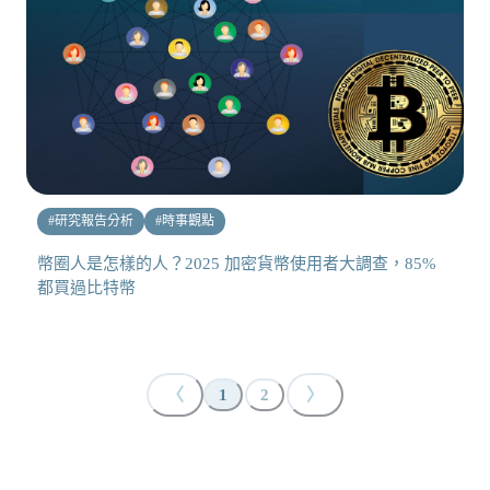
#
研究報告分析
#
時事觀點
幣圈人是怎樣的人？2025 加密貨幣使用者大調查，85%
都買過比特幣
〈
〉
1
2