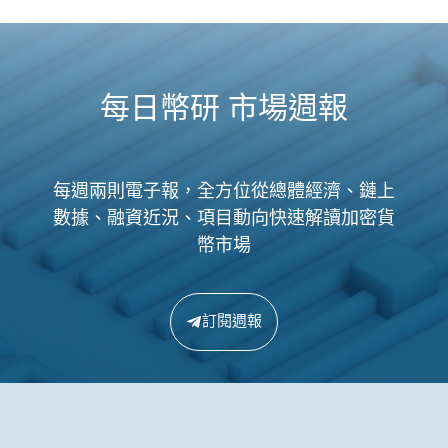
每日幣研 市場週報
每週兩則電子報，全方位從總體經濟、鏈上
數據、融資近況、項目動向快速解讀加密貨
幣市場
訂閱週報