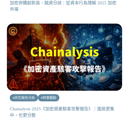
加密併購創新高、融資分歧：從資本行為理解 2025 加密
市場
#
研究報告分析
#
時事觀點
Chainalysis 2025《加密資產駭客攻擊報告》｜風險更集
中，也更分散