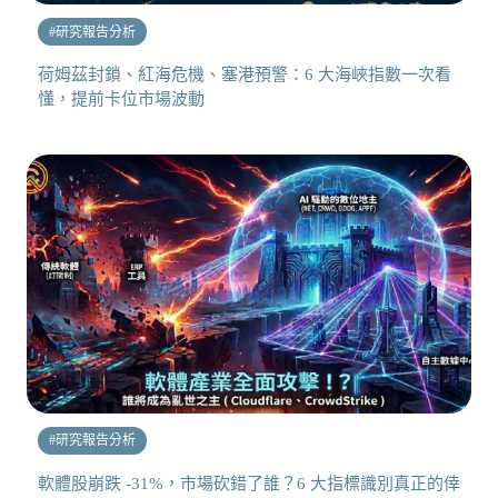
#
研究報告分析
荷姆茲封鎖、紅海危機、塞港預警：6 大海峽指數一次看
懂，提前卡位市場波動
#
研究報告分析
軟體股崩跌 -31%，市場砍錯了誰？6 大指標識別真正的倖