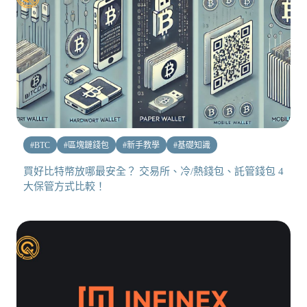
#
BTC
#
區塊鏈錢包
#
新手教學
#
基礎知識
買好比特幣放哪最安全？ 交易所、冷/熱錢包、託管錢包 4
大保管方式比較！