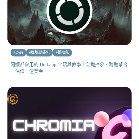
#
DeFi
#
區塊鏈錢包
#
鏈抽象
阿嬤都會用的 Defi.app 介紹與教學｜全鏈抽象、跨鏈聚合
｜估值一億美金