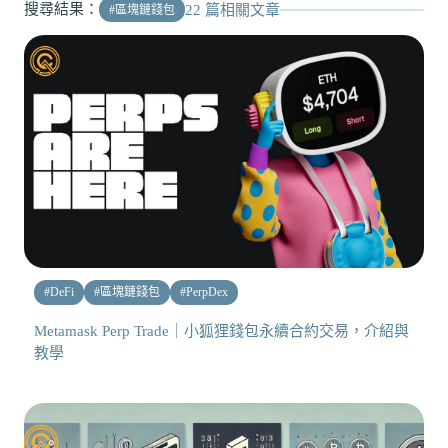
搜尋結果：
22
篇相關文章
#
區塊鏈錢包
#
DeFi
#
區塊鏈錢包
#
PerpDex
Metamask Perp Trade｜小狐狸錢包永續合約交易，介紹與
教學