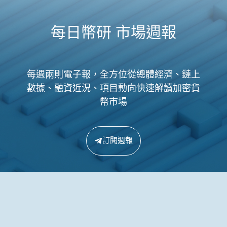
每日幣研 市場週報
每週兩則電子報，全方位從總體經濟、鏈上
數據、融資近況、項目動向快速解讀加密貨
幣市場
訂閱週報