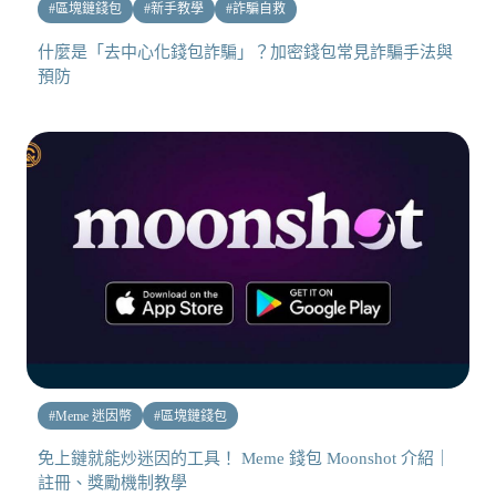
#
區塊鏈錢包
#
新手教學
#
詐騙自救
什麼是「去中心化錢包詐騙」？加密錢包常見詐騙手法與
預防
#
Meme 迷因幣
#
區塊鏈錢包
免上鏈就能炒迷因的工具！ Meme 錢包 Moonshot 介紹｜
註冊、獎勵機制教學