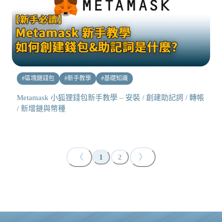
#
區塊鏈錢包
#
新手教學
#
基礎知識
Metamask 小狐狸錢包新手教學 – 安裝 / 創建助記詞 / 轉帳
/ 新增鏈與幣種
〈
〉
1
2