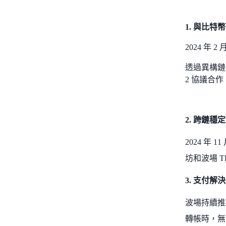
1. 與比特
2024 年
透過異構鏈
2 協議合作，
2. 跨鏈穩
2024 年 
坊和波場 
3. 支付解
波場持續推
轉帳時，無