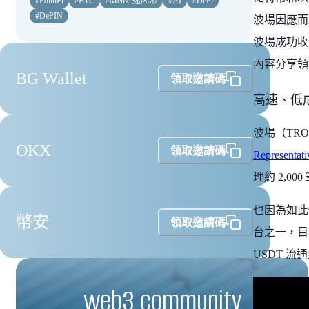
#
PolitiFi
#
BTC
#
Meme 迷因幣
#
AI
#
DeFi
#
DePIN
波場因應而
波場成功收購
內容分享領
BG Wallet
領取邀請碼
高速、低
波場（TR
OKX
領取邀請碼
Representat
理約 2,0
也因為如此
幣安
領取邀請碼
台之一，目
USDT 
web3 community