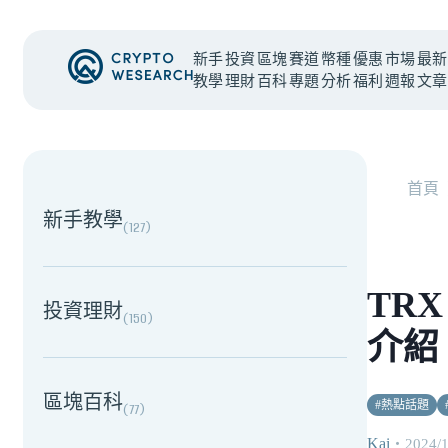
新手
投資
區塊
賽道
幣種
優惠
市場
最新
教學
理財
百科
專題
分析
福利
週報
文章
NEW EVENT
最新活動
首頁
新手教學
(
127
)
TR
投資理財
(
150
)
介紹
區塊百科
#
熱點話題
(
77
)
Kai
・
2024/