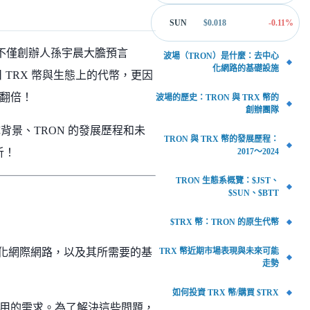
SUN
$
0.018
-0.11
%
，不僅創辦人孫宇晨大膽預言
波場（TRON）是什麼：去中心
化網路的基礎設施
日 TRX 幣與生態上的代幣，更因
幅翻倍！
波場的歷史：TRON 與 TRX 幣的
創辦團隊
背景、TRON 的發展歷程和未
TRON 與 TRX 幣的發展歷程：
2017～2024
析！
TRON 生態系概覽：$JST、
$SUN、$BTT
$TRX 幣：TRON 的原生代幣
TRX 幣近期市場表現與未來可能
心化網際網路，以及其所需要的基
走勢
如何投資 TRX 幣/購買 $TRX
用的需求。為了解決這些問題，