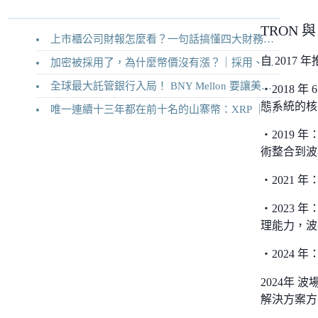
TRON 
上市櫃公司財報怎麼看？一句話搞懂四大財務報表
自 201
加密被採用了，為什麼幣價沒有漲？｜採用、收入與代幣價值捕獲
全球最大託管銀行入局！ BNY Mellon 要讓美債交易 24/7 不打烊
・2018 
態系統的核
唯一連續十三年都在前十名的山寨幣：XRP ｜Ripple 2026 介紹
・2019 年
術整合到波
・2021
・2023
理能力，波
・2024 年
2024年
解決方案方