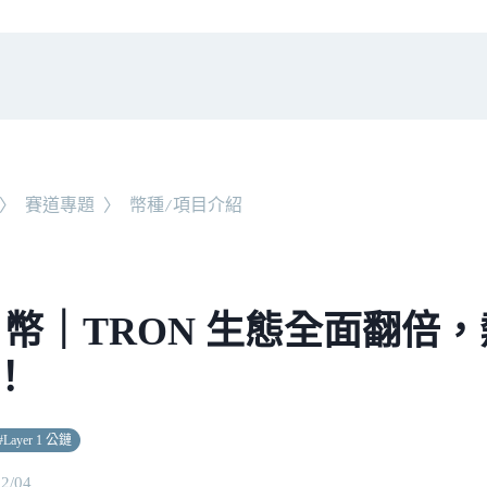
〉
賽道專題
〉
幣種/項目介紹
X 幣｜TRON 生態全面翻倍
！
#
Layer 1 公鏈
12/04