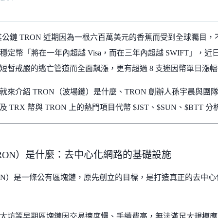
與其公鏈 TRON 近期因為一根六百萬美元的香蕉而受到全球矚目
的穩定幣「將在一年內超越 Visa，而在三年內超越 SWIFT」，近
短暫戒嚴的逃亡管道而全面飆漲，更有超過 8 支迷因幣單日漲
就來介紹 TRON（波場鏈）是什麼、TRON 創辦人孫宇晨與團隊
 TRX 幣與 TRON 上的熱門項目代幣 $JST、$SUN、$BTT 分
RON）是什麼：去中心化網路的基礎設施
ON）是一條公有區塊鏈，原先創立的目標，是打造真正的去中
太坊等早期區塊鏈因交易速度慢、手續費高，無法滿足大規模應