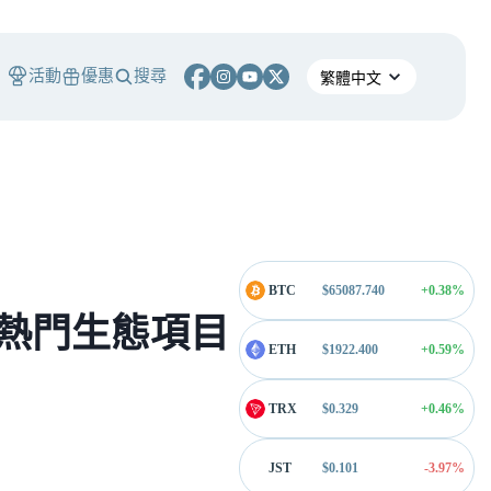
活動
優惠
搜尋
BTC
$
65087.740
+0.38
%
，熱門生態項目
ETH
$
1922.400
+0.59
%
TRX
$
0.329
+0.46
%
JST
$
0.101
-3.97
%