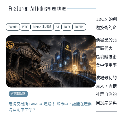
Featured Articles
專題精選
TRON 
PolitiFi
BTC
Meme 迷因幣
AI
DeFi
DePIN
鏈技術的企
他畢業於北
華區代表，
區塊鏈技術
業中使用率
波場最初的
責人，專精
#
時事觀點
社群自治的
同投票參與
老牌交易所 BitMEX 熄燈！ 熊市中，誰能在產業
淘汰潮中生存？