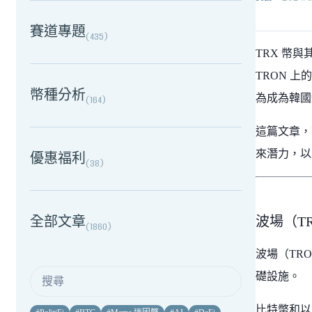
賽道專題
(
435
)
TRX 幣
TRON 上
幣種分析
為成為韓國
(
164
)
這篇文章，
來潛力，以及
優惠福利
(
38
)
全部文章
波場（T
(
1860
)
波場（TR
礎設施。
比特幣和以