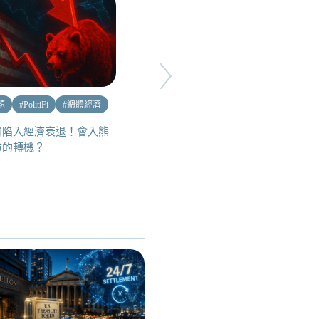
題
#
PolitiFi
#
總體經濟
#
空投賺幣
#
優惠福利
將陷入經濟衰退！會入熊
Monad 測試網教學，應用多到
市的轉機？
讓你玩不完!