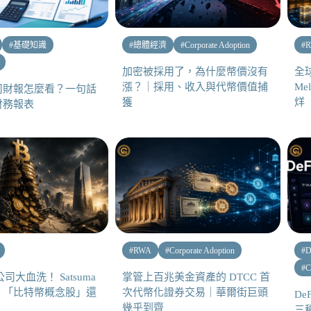
#
基礎知識
#
總體經濟
#
Corporate Adoption
#
加密被採用了，為什麼幣價沒有
全
漲？｜採用、收入與代幣價值捕
Me
司財報怎麼看？一句話
獲
烊
財務報表
#
RWA
#
Corporate Adoption
#
D
#
C
公司大血洗！ Satsuma
掌管上百兆美金資產的 DTCC 首
，「比特幣概念股」還
次代幣化證券交易｜華爾街巨頭
D
幾乎到齊
三