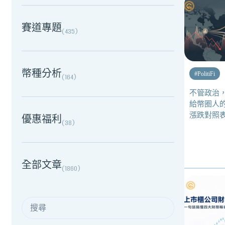
賽道專題
(
435
)
幣種分析
#
PolitiFi
(
164
)
不管政治
給幣圈人
漲跌對照
優惠福利
(
38
)
全部文章
(
1860
)