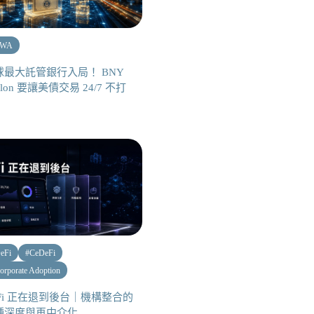
RWA
球最大託管銀行入局！ BNY
llon 要讓美債交易 24/7 不打
eFi
#
CeDeFi
orporate Adoption
eFi 正在退到後台｜機構整合的
種深度與再中介化