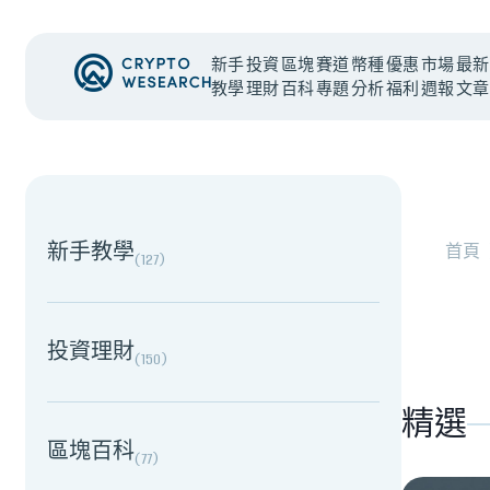
新手
投資
區塊
賽道
幣種
優惠
市場
最新
教學
理財
百科
專題
分析
福利
週報
文章
NEW EVENT
最新活動
NEW EVENT
最新活動
新手教學
首頁
(
127
)
投資理財
(
150
)
精選
區塊百科
(
77
)