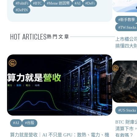
#
PolitiFi
#
BTC
#
Meme 迷因幣
#
AI
#
DeFi
#
DePIN
#
新手教學
#
TW-Stocks
HOT ARTICLES
熱門文章
上市櫃公
搞懂四大
#
US-Stocks
BTC 財庫
#
AI
#
台股
清算下市
算力就是營收｜AI 不只是 GPU：散熱、電力、機
有救嗎？