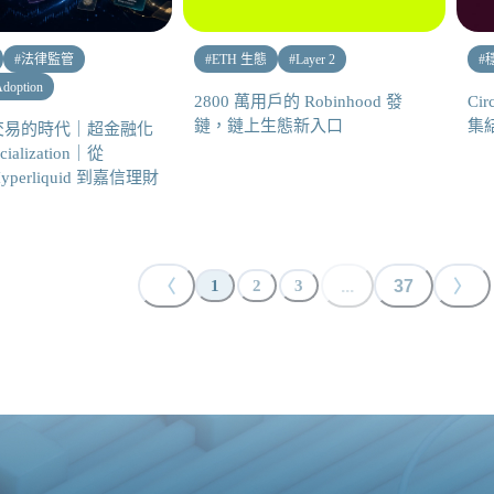
#
法律監管
#
ETH 生態
#
Layer 2
#
Adoption
2800 萬用戶的 Robinhood 發
Ci
鏈，鏈上生態新入口
集結
交易的時代｜超金融化
ncialization｜從
Hyperliquid 到嘉信理財
〈
...
37
〉
1
2
3