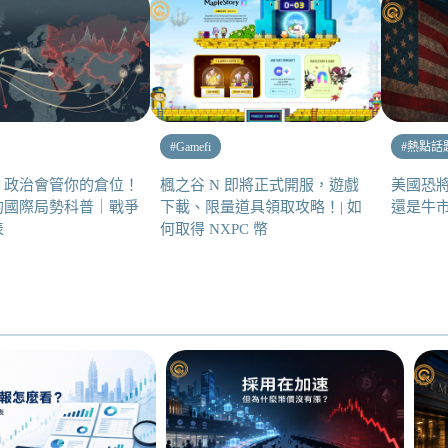
#
Gamefi
#
熱點話
，政治會管你的倉位！
楓之谷 N 即將正式開服，遊戲
美國恐
的國際局勢科普｜戰爭
下載、限量道具領取攻略！| 如
還是牛
表
何取得 NXPC 幣