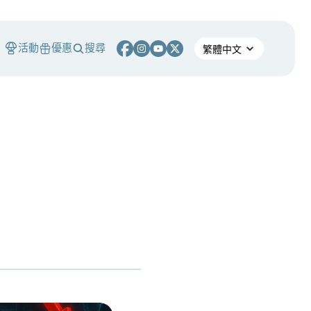
活動
優惠
搜尋
S
熄燈！ 熊市中，誰能在產業淘汰潮中生存？