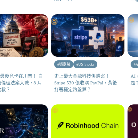
#
穩定幣
#
US-Stocks
#
A
 Act 最後竟卡在川普！ 白
史上最大金融科技併購案！
A
倫理法案大戰，8 月
Stripe 530 億收購 PayPal，背後
是 
沒救？
打著穩定幣盤算？