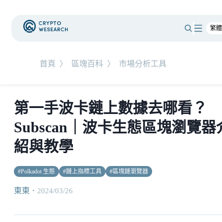
首頁
〉
區塊百科
〉
市場分析工具
第一手波卡鏈上數據去哪看？
Subscan｜波卡生態區塊瀏覽器
紹與教學
#
Polkadot 生態
#
鏈上指標工具
#
區塊鏈瀏覽器
東東
・
2024/03/26