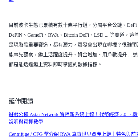
目前波卡生態已累積有數十條平行鏈，分屬平台公鏈、DeFi
DePIN、GameFi、RWA、Bitcoin DeFi、LSD ... 等賽道，
是現階段重要賽道，都有潛力，爆發會出現在哪裡？很難預
能事先觀察，鏈上活躍度提升、資金增加、用戶數提升 ... 
都是能透過鏈上資料即時掌握的數據指標。
延伸閱讀
遊戲公鏈 Astar Network 質押新系統上線！代幣經濟 2.0 、
說明與質押教學
Centrifuge / CFG 幣介紹 RWA 真實世界資產上鏈｜特色與