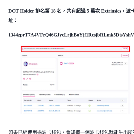
DOT Holder 排名第 18 名，共有超過 5 萬次 Extrinsics，
址：
1344zprT7A4VFrQ46GJycLrjhBoYjf1RcsjbRLmk5DtsYsh
如果已經使用過波卡錢包，會知道一個波卡錢包就能生出所