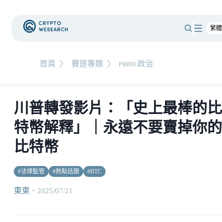
首頁
〉
賽道專題
〉
PolitiFi 政治
川普轉發影片：「史上最棒的比
特幣解釋」｜永遠不要賣掉你的
比特幣
#
法律監管
#
熱點話題
#
BTC
東東
・
2025/07/21