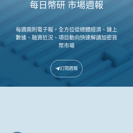
每日幣研 市場週報
每週兩則電子報，全方位從總體經濟、鏈上
數據、融資近況、項目動向快速解讀加密貨
幣市場
訂閱週報