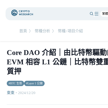
首頁
〉
幣種分析
〉
幣種/項目介紹
Core DAO 介紹｜由比特幣驅
EVM 相容 L1 公鏈｜比特幣雙
質押
#
BTC 生態
#
Layer 1 公鏈
東東
・
2024/12/20