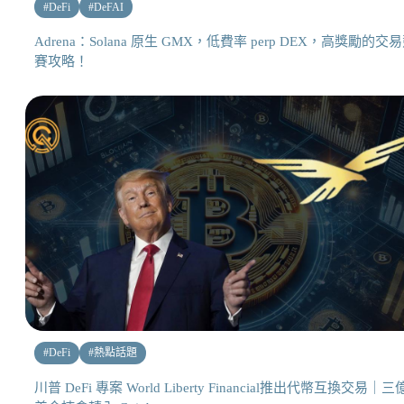
#
DeFi
#
DeFAI
Adrena：Solana 原生 GMX，低費率 perp DEX，高獎勵的交
賽攻略！
#
DeFi
#
熱點話題
川普 DeFi 專案 World Liberty Financial推出代幣互換交易｜三