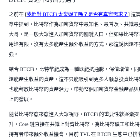
之前在 [
我們對 BTCFi 太樂觀了嗎？是否有真實需求？
] 這
章中提到，比特幣作為加密貨幣中最知名、最普及、共識最
大哥，是一般大眾進入加密貨幣的關鍵入口，但如果比特幣
用途有限，沒有太多能產生額外收益的方式，那這誘因還不
強。
結合 BTCFi，比特幣能成為一種既能抗通膨，保值增值，同
還能產生收益的資產，這不只能吸引到更多人願意投資比特
也能釋放比特幣的資產潛力，帶動整個加密貨幣金融產品與
上的發展。
隨著比特幣愈來愈進入大眾視野，BTCFi 的重要性就逐漸提
升，Core 鏈直接在共識上對齊比特幣，為比特幣礦工和比
持有者帶來額外收益機會，目前 TVL 在 BTCFi 生態中已排