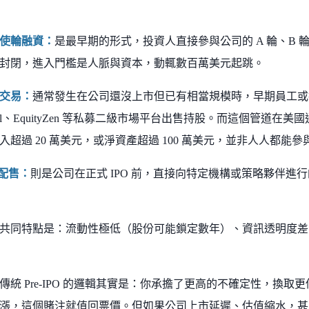
使輪融資：
是最早期的形式，投資人直接參與公司的 A 輪、B
封閉，進入門檻是人脈與資本，動輒數百萬美元起跳。
交易：
通常發生在公司還沒上市但已有相當規模時，早期員工或
Global、EquityZen 等私募二級市場平台出售持股。而這個管
入超過 20 萬美元，或淨資產超過 100 萬美元，並非人人都能參
O 配售：
則是公司在正式 IPO 前，直接向特定機構或策略夥伴進
共同特點是：流動性極低（股份可能鎖定數年）、資訊透明度差
傳統 Pre-IPO 的邏輯其實是：你承擔了更高的不確定性，換
漲，這個賭注就值回票價。但如果公司上市延遲、估值縮水，甚