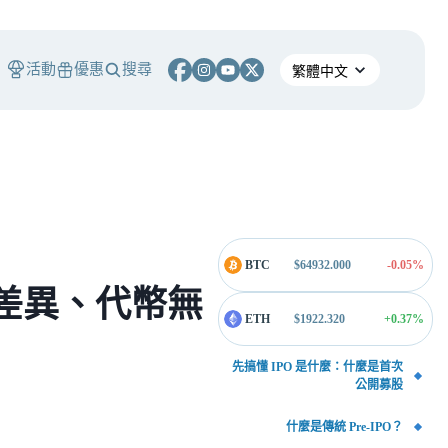
活動
優惠
搜尋
BTC
$
64932.000
-0.05
%
結構差異、代幣無
ETH
$
1922.320
+0.37
%
先搞懂 IPO 是什麼：什麼是首次
公開募股
什麼是傳統 Pre-IPO？