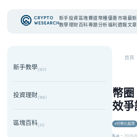
新手
投資
區塊
賽道
幣種
優惠
市場
最新
教學
理財
百科
專題
分析
福利
週報
文章
NEW EVENT
最新活動
首頁
新手教學
(
127
)
幣圈
投資理財
(
150
)
效爭
區塊百科
#
代幣化股票
(
77
)
Kai
・
2026/