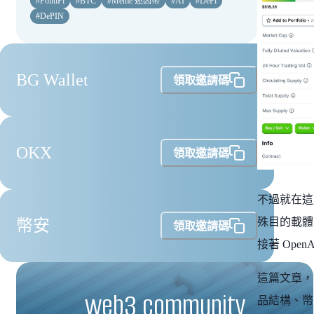
#
PolitiFi
#
BTC
#
Meme 迷因幣
#
AI
#
DeFi
#
DePIN
BG Wallet
領取邀請碼
OKX
領取邀請碼
不過就在這股
殊目的載體
幣安
領取邀請碼
接著 Ope
這篇文章，就
web3 community
品結構、幣圈 