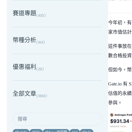
賽道專題
(
435
)
今年初，有一
家市值估計
幣種分析
(
164
)
這件事放在
數合格投資
優惠福利
(
38
)
但如今，幣
Gate.io 有
全部文章
估值的永續
(
1860
)
參與。