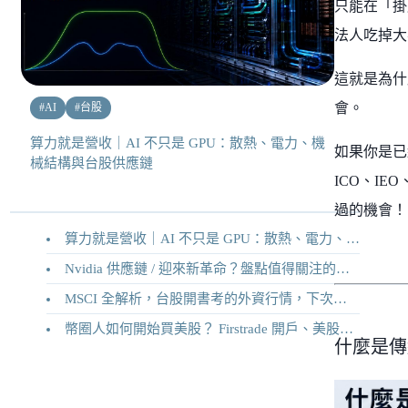
只能在「掛
法人吃掉大
這就是為什
會。
#
AI
#
台股
算力就是營收｜AI 不只是 GPU：散熱、電力、機
如果你是已
械結構與台股供應鏈
ICO、I
過的機會！
算力就是營收｜AI 不只是 GPU：散熱、電力、機械結構與台股供應鏈
Nvidia 供應鏈 / 迎來新革命？盤點值得關注的二十家供應鏈企業
MSCI 全解析，台股開書考的外資行情，下次調整你準備好了嗎？
幣圈人如何開始買美股？ Firstrade 開戶、美股交易機制完整教學
什麼是傳統