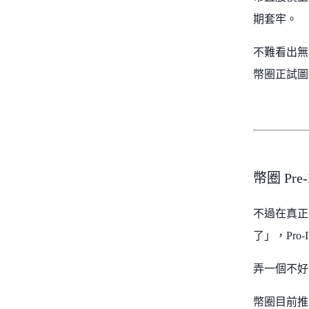
期套牢。
不難看出無
幣圈正試圖
幣圈 Pr
不過在真正
了」，Pr
弄一個不好
幣圈目前推