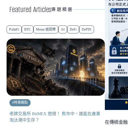
Featured Articles
專題精選
PolitiFi
BTC
Meme 迷因幣
AI
DeFi
DePIN
#
時事觀點
老牌交易所 BitMEX 熄燈！ 熊市中，誰能在產業
淘汰潮中生存？
在傳統金融