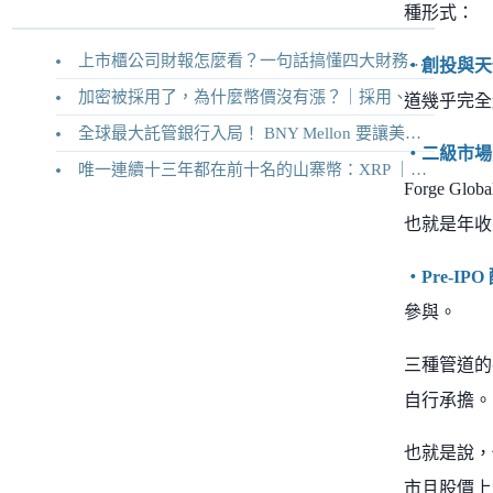
種形式：
上市櫃公司財報怎麼看？一句話搞懂四大財務報表
・創投與天
加密被採用了，為什麼幣價沒有漲？｜採用、收入與代幣價值捕獲
道幾乎完全
全球最大託管銀行入局！ BNY Mellon 要讓美債交易 24/7 不打烊
・二級市場
唯一連續十三年都在前十名的山寨幣：XRP ｜Ripple 2026 介紹
Forge 
也就是年收
・Pre-IP
參與。
三種管道的
自行承擔。
也就是說，
市且股價上