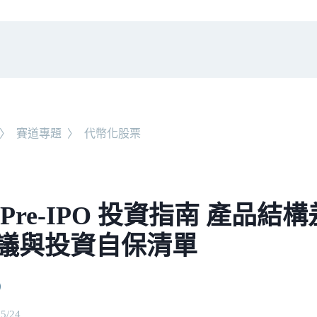
〉
賽道專題
〉
代幣化股票
 Pre-IPO 投資指南 產品
議與投資自保清單
05/24