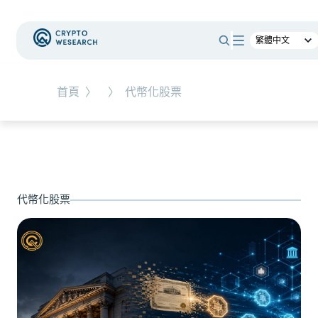
#
RWA
首頁
〉
〉
代幣化股票
NEW EVENT
最新活動
NEW ARTICLES
代幣化股票
全球最大託管銀行入局！ BNY Mellon 要讓美債交易
24/7 不打烊