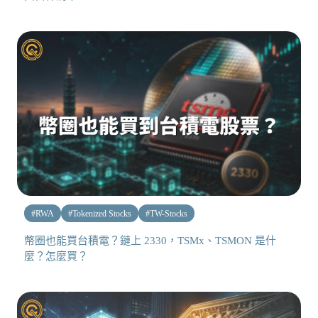
#
RWA
#
Tokenized Stocks
#
TW-Stocks
幣圈也能買台積電？鏈上 2330，TSMx、TSMON 是什
麼？怎麼買？