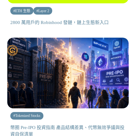
#
ETH 生態
#
Layer 2
2800 萬用戶的 Robinhood 發鏈，鏈上生態新入口
#
Tokenized Stocks
幣圈 Pre-IPO 投資指南 產品結構差異、代幣無效爭議與投
資自保清單