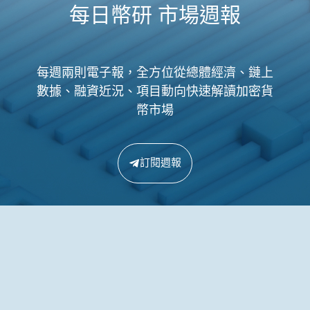
每日幣研 市場週報
每週兩則電子報，全方位從總體經濟、鏈上
數據、融資近況、項目動向快速解讀加密貨
幣市場
訂閱週報