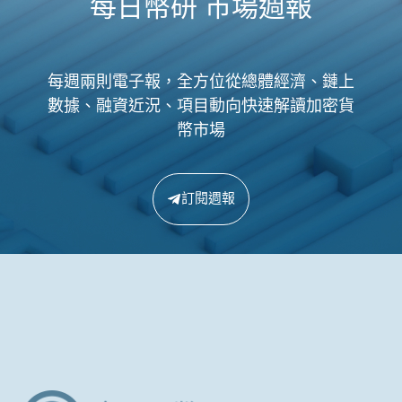
每日幣研 市場週報
每週兩則電子報，全方位從總體經濟、鏈上
數據、融資近況、項目動向快速解讀加密貨
幣市場
訂閱週報