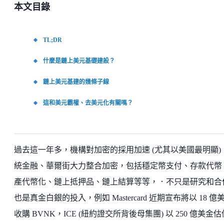
本文目錄
TL;DR
什麼是鏈上美元基礎建設？
鏈上美元基建的幾條子線
這和美元霸權、去美元化有關嗎？
過去這一年多，機構對加密的採用加速 (尤其以美國最明顯)
統金融、華爾街大力整合加密，包括穩定幣支付、存款代幣
產代幣化、鏈上抵押品、鏈上結算等等，．不只是研究和合
也是真金白銀的投入，例如 Mastercard 近期宣布將以 18 億
收購 BVNK，ICE (紐約證交所背後母集團) 以 250 億美金