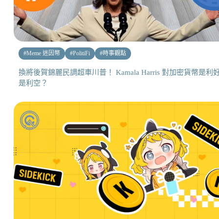
#
Meme 迷因幣
#
PolitiFi
#
時事觀點
換將後賀錦麗民調超車川普！ Kamala Harris 對加密貨幣是利
是利空？