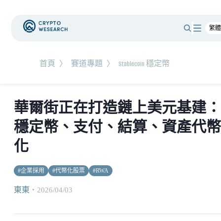
首頁
〉
賽道專題
〉
Stablecoin 穩定幣
華爾街正在打造鏈上美元基建：
穩定幣、支付、結算、資產代幣
化
#
企業採用
#
代幣化股票
#
RWA
東東
・
2026/04/03