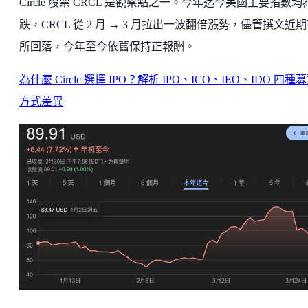
Circle 股票 CRCL 是觀察點之一。今年迄今美國主要指數均
跌，CRCL 從 2 月 → 3 月拉出一波翻倍漲勢，儘管撰文近
所回落，今年至今依舊保持正報酬。
為什麼 Circle 選擇 IPO？解析 IPO、ICO、IEO、IDO 四種
方式差異