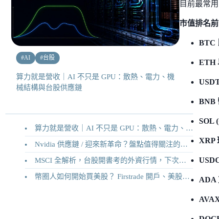
目前最常
市值排名前
BTC
#
AI
#
台股
ETH
算力就是營收｜AI 不只是 GPU：散熱、電力、機
USD
械結構與台股供應鏈
BNB
SOL
算力就是營收｜AI 不只是 GPU：散熱、電力、機械結構與台股供應鏈
XRP
Nvidia 供應鏈 / 迎來新革命？盤點值得關注的二十家供應鏈企業
USD
MSCI 全解析，台股開書考的外資行情，下次調整你準備好了嗎？
幣圈人如何開始買美股？ Firstrade 開戶、美股交易機制完整教學
ADA
AVA
DOG