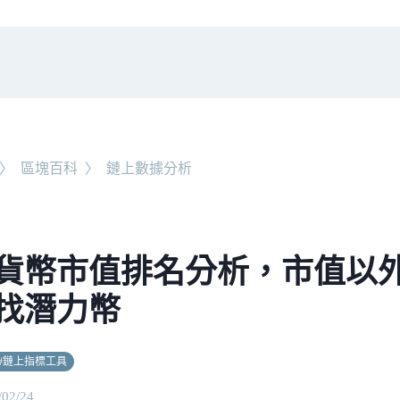
〉
區塊百科
〉
鏈上數據分析
貨幣市值排名分析，市值以
找潛力幣
#
鏈上指標工具
/02/24