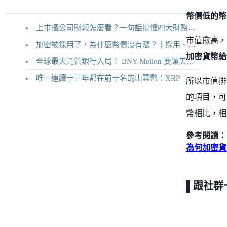
幣價低的幣
上市櫃公司財報怎麼看？一句話搞懂四大財務報表
市值愈高，
加密被採用了，為什麼幣價沒有漲？｜採用、收入與代幣價值捕獲
加密貨幣給
全球最大託管銀行入局！ BNY Mellon 要讓美債交易 24/7 不打烊
唯一連續十三年都在前十名的山寨幣：XRP ｜Ripple 2026 介紹
所以市值排
的項目，可
幣相比，相
參考閱讀：
為何加密貨幣
▌跟社群