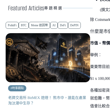
Featured Articles
專題精選
(撰文當
除 Coinma
PolitiFi
BTC
Meme 迷因幣
AI
DeFi
DePIN
什麼是市值？
市值 = 幣價
舉例：
東東幣目前
$1 x 100,
#
時事觀點
各種加密貨
老牌交易所 BitMEX 熄燈！ 熊市中，誰能在產業
就愈難，幣
淘汰潮中生存？
值會比較