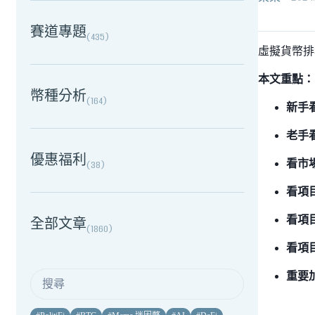
賽道專題
(
435
)
虛擬貨幣排
本文重點：
幣種分析
(
164
)
新手
老手
優惠福利
看市
(
38
)
看項
看項
全部文章
(
1860
)
看項
重要