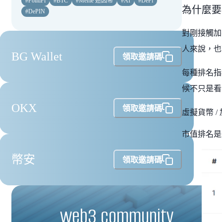
#
PolitiFi
#
BTC
#
Meme 迷因幣
#
AI
#
DeFi
為什麼要
#
DePIN
對剛接觸加
人來說，也
BG Wallet
領取邀請碼
每種排名指
候不只是看
OKX
領取邀請碼
虛擬貨幣 
市值排名是
幣安
領取邀請碼
web3 community