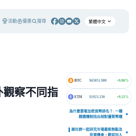
活動
優惠
搜尋
BTC
$
65051.900
+0.06
%
外觀察不同指
ETH
$
1923.230
+0.21
%
為什麼要看加密貨幣排名？- 一種
篩選機制找出相對優質幣種
▌跟社群一起研究市場最新熱點及
投資機會，歡迎加入