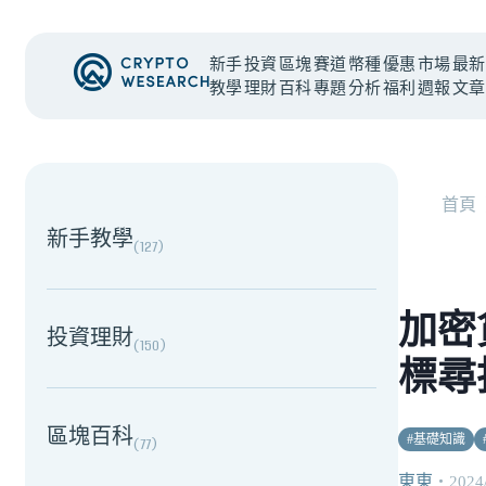
新手
投資
區塊
賽道
幣種
優惠
市場
最新
教學
理財
百科
專題
分析
福利
週報
文章
NEW EVENT
最新活動
首頁
新手教學
(
127
)
加密
投資理財
(
150
)
標尋
區塊百科
#
基礎知識
(
77
)
東東
・
2024