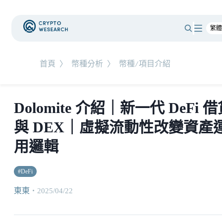
首頁
〉
幣種分析
〉
幣種/項目介紹
Dolomite 介紹｜新一代 DeFi 
與 DEX｜虛擬流動性改變資產
用邏輯
#
DeFi
東東
・
2025/04/22