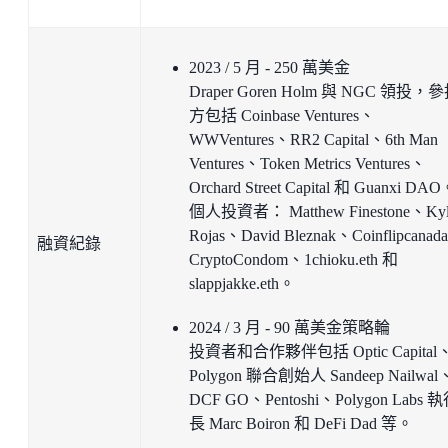
2023 / 5 月 - 250 萬美金
Draper Goren Holm 與 NGC 領投，
方包括 Coinbase Ventures、
WWVentures、RR2 Capital、6th Man
Ventures、Token Metrics Ventures、
Orchard Street Capital 和 Guanxi DA
個人投資者： Matthew Finestone、Kyl
Rojas、David Bleznak、Coinflipcana
融資紀錄
CryptoCondom、1chioku.eth 和
slappjakke.eth。
2024 / 3 月 - 90 萬美金策略輪
投資者和合作夥伴包括 Optic Capital
Polygon 聯合創始人 Sandeep Nailwal
DCF GO、Pentoshi、Polygon Labs 
長 Marc Boiron 和 DeFi Dad 等。