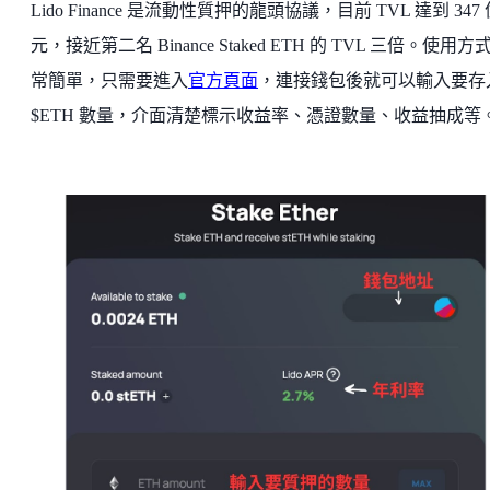
Lido Finance 是流動性質押的龍頭協議，目前 TVL 達到 347
元，接近第二名 Binance Staked ETH 的 TVL 三倍。使用方
常簡單，只需要進入
官方頁面
，連接錢包後就可以輸入要存
$ETH 數量，介面清楚標示收益率、憑證數量、收益抽成等