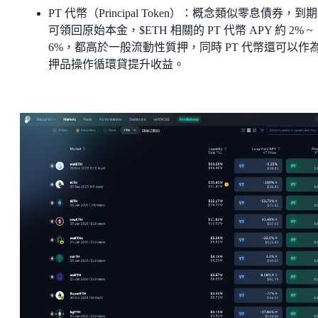
PT 代幣（Principal Token）：概念類似零息債券，到
可領回原始本金，$ETH 相關的 PT 代幣 APY 約 2% ~
6%，都高於一般流動性質押，同時 PT 代幣還可以作
押品操作循環貸提升收益。