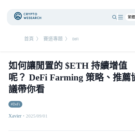
首頁
〉
賽道專題
〉
DeFi
如何讓閒置的 $ETH 持續增值
呢？ DeFi Farming 策略、推薦
議帶你看
#
DeFi
Xavier
・
2025/09/01