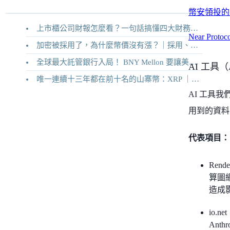
幣安領投的殺
上市櫃公司財報怎麼看？一句話搞懂四大財務報表
Near Pro
加密被採用了，為什麼幣價沒有漲？｜採用、收入與代幣價值捕獲
全球最大託管銀行入局！ BNY Mellon 要讓美債交易 24/7 不打烊
AI 工具（AI
唯一連續十三年都在前十名的山寨幣：XRP ｜Ripple 2026 介紹
AI 工具
用到的資料
代表項目：
Ren
算圖
造成影
io.
Ant