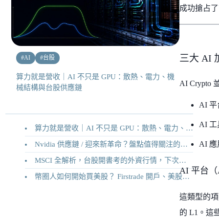
成功搶占了
三大 A
#
AI
#
台股
算力就是營收｜AI 不只是 GPU：散熱、電力、機
AI Cry
械結構與台股供應鏈
AI 平
AI 工
算力就是營收｜AI 不只是 GPU：散熱、電力、機械結構與台股供應鏈
AI 應
Nvidia 供應鏈 / 迎來新革命？盤點值得關注的二十家供應鏈企業
MSCI 全解析，台股開書考的外資行情，下次調整你準備好了嗎？
AI 平台（AI
幣圈人如何開始買美股？ Firstrade 開戶、美股交易機制完整教學
這類型的項
的 L1。