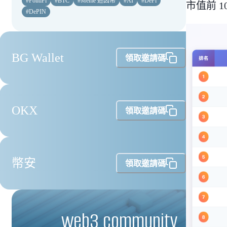
#
PolitiFi
#
BTC
#
Meme 迷因幣
#
AI
#
DeFi
市值前 1
#
DePIN
BG Wallet
領取邀請碼
OKX
領取邀請碼
幣安
領取邀請碼
web3 community