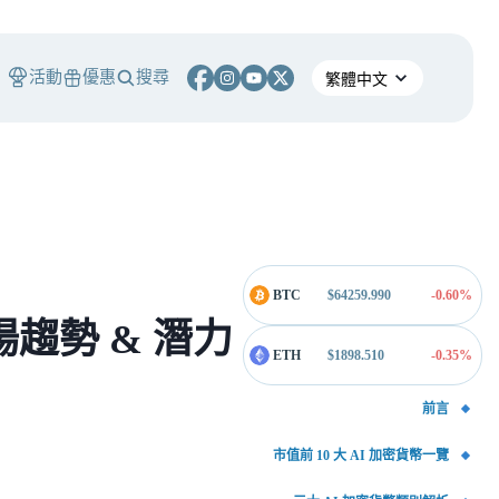
活動
優惠
搜尋
BTC
$
64259.990
-0.60
%
市場趨勢 & 潛力
ETH
$
1898.510
-0.35
%
前言
市值前 10 大 AI 加密貨幣一覽