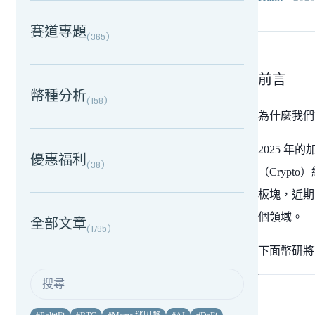
賽道專題
(
365
)
前言
幣種分析
(
158
)
為什麼我們該關
2025 年
優惠福利
(
38
)
（Cryp
板塊，近期
個領域。
全部文章
(
1795
)
下面幣研將帶