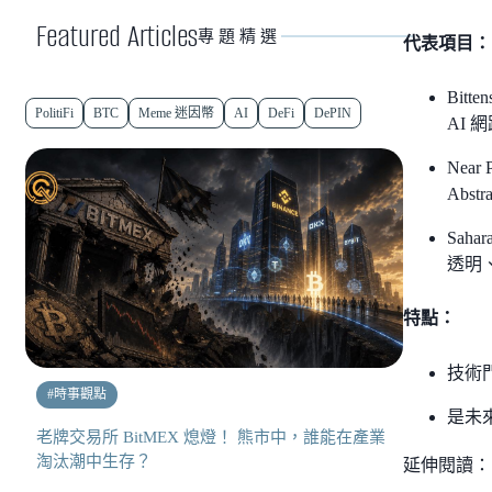
Featured Articles
專題精選
代表項目：
Bit
PolitiFi
BTC
Meme 迷因幣
AI
DeFi
DePIN
AI
Nea
Abs
Sah
透明
特點：
技術
#
時事觀點
是未
老牌交易所 BitMEX 熄燈！ 熊市中，誰能在產業
淘汰潮中生存？
延伸閱讀：