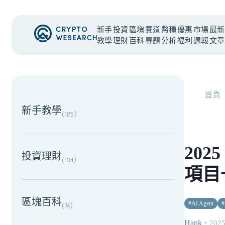
新手
投資
區塊
賽道
幣種
優惠
市場
最新
教學
理財
百科
專題
分析
福利
週報
文章
NEW EVENT
最新活動
首頁
新手教學
(
125
)
202
投資理財
(
134
)
項目
區塊百科
#
AI Agent
#
(
74
)
Hank
・
2025