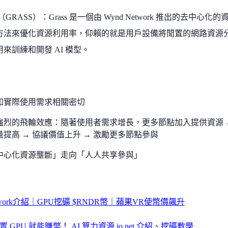
ss（GRASS）：Grass 是一個由 Wynd Network 推出的去中心
方法來優化資源利用率，仰賴的就是用戶設備將閒置的網路資源
來訓練和開發 AI 模型。
和實際使用需求相關密切
強烈的飛輪效應：隨著使用者需求增長，更多節點加入提供資源 → 
量提高 → 協議價值上升 → 激勵更多節點參與
中心化資源壟斷」走向「人人共享參與」
Network介紹｜GPU挖礦 $RNDR幣｜蘋果VR使幣價飆升
 GPU 就能賺幣！ AI 算力資源 io.net 介紹、挖礦教學