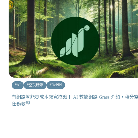
#
AI
#
空投賺幣
#
DePIN
有網路就能零成本頻寬挖礦！ AI 數據網路 Grass 介紹，積分
任務教學