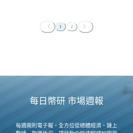
〈
〉
1
2
每日幣研 市場週報
每週兩則電子報，全方位從總體經濟、鏈上