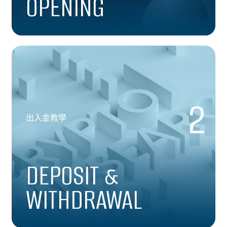
OPENING
2
出入金教學
DEPOSIT &
WITHDRAWAL