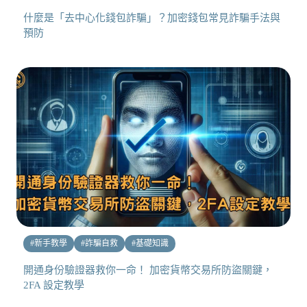
什麼是「去中心化錢包詐騙」？加密錢包常見詐騙手法與
預防
#
新手教學
#
詐騙自救
#
基礎知識
開通身份驗證器救你一命！ 加密貨幣交易所防盜關鍵，
2FA 設定教學