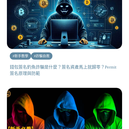
#
新手教學
#
詐騙自救
錢包簽名釣魚詐騙是什麼？簽名資產馬上就歸零？Permit
簽名原理與防範