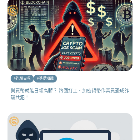
#
詐騙自救
#
基礎知識
幫買幣就能日領高薪？ 幣圈打工、加密貨幣作業員恐成詐
騙共犯！