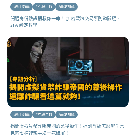
#
新手教學
#
詐騙自救
#
基礎知識
開通身份驗證器救你一命！ 加密貨幣交易所防盜關鍵，
2FA 設定教學
#
新手教學
#
詐騙自救
#
基礎知識
揭開虛擬貨幣詐騙帝國的幕後操作！遇到詐騙怎麼辦？常
見的七種詐騙手法一次破解！