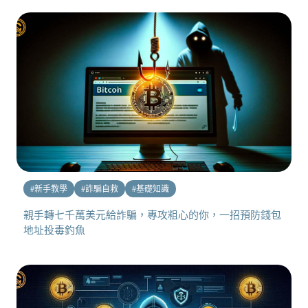
#
新手教學
#
詐騙自救
#
基礎知識
親手轉七千萬美元給詐騙，專攻粗心的你，一招預防錢包
地址投毒釣魚