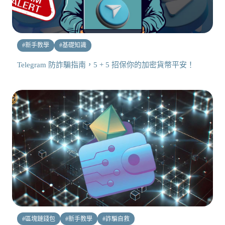
#
新手教學
#
基礎知識
Telegram 防詐騙指南，5 + 5 招保你的加密貨幣平安！
#
區塊鏈錢包
#
新手教學
#
詐騙自救