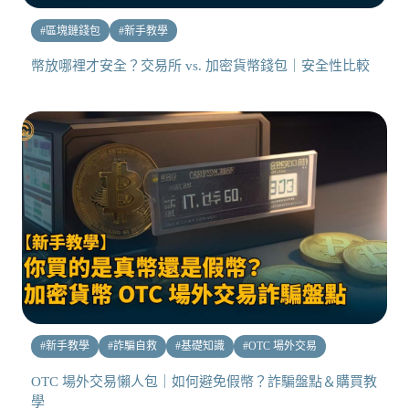
#
區塊鏈錢包
#
新手教學
幣放哪裡才安全？交易所 vs. 加密貨幣錢包｜安全性比較
#
新手教學
#
詐騙自救
#
基礎知識
#
OTC 場外交易
OTC 場外交易懶人包｜如何避免假幣？詐騙盤點＆購買教
學