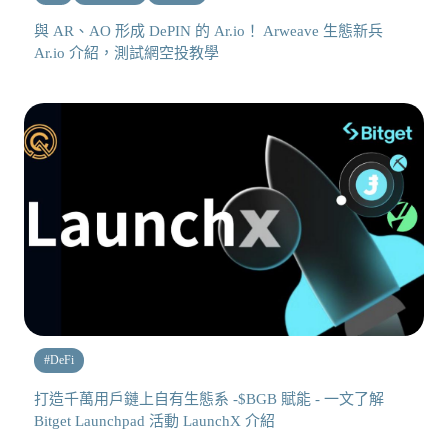
與 AR、AO 形成 DePIN 的 Ar.io！ Arweave 生態新兵
Ar.io 介紹，測試網空投教學
#
DeFi
打造千萬用戶鏈上自有生態系 -$BGB 賦能 - 一文了解
Bitget Launchpad 活動 LaunchX 介紹