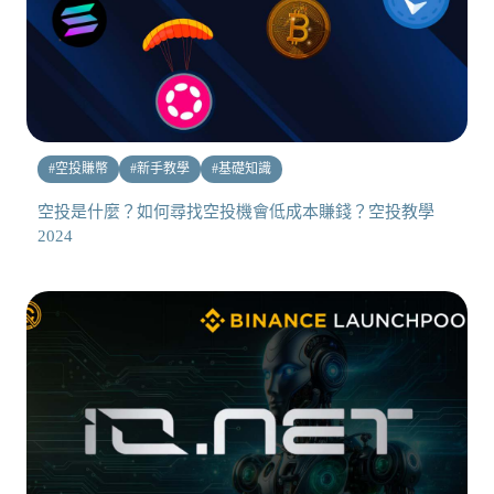
#
空投賺幣
#
新手教學
#
基礎知識
空投是什麼？如何尋找空投機會低成本賺錢？空投教學
2024