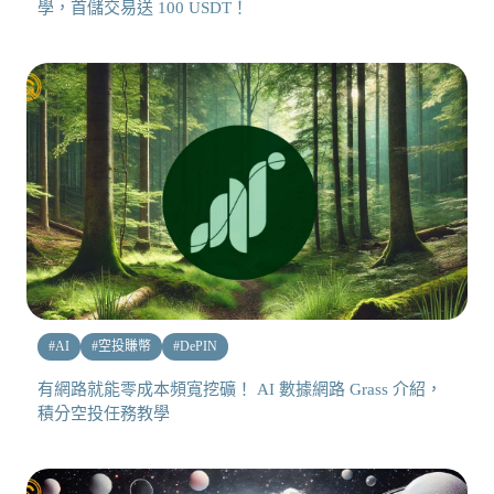
學，首儲交易送 100 USDT！
#
AI
#
空投賺幣
#
DePIN
有網路就能零成本頻寬挖礦！ AI 數據網路 Grass 介紹，
積分空投任務教學