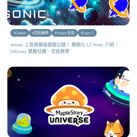
#
Gamefi
#
空投賺幣
#
Solana 生態
#
Layer 2
Solana 上首條擴容遊戲公鏈！ 模組化 L2 Sonic 介紹，
Odyssey 獎勵任務、空投教學