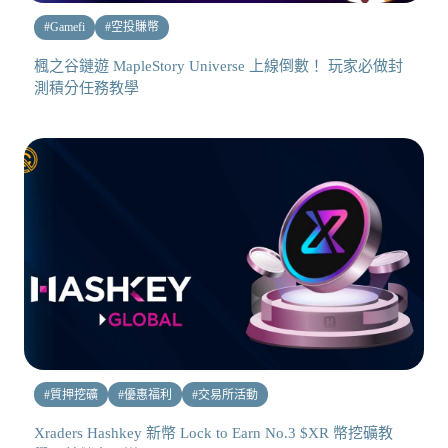
#
Gamefi
#
空投賺幣
楓之谷鏈遊 MapleStory Universe 上線倒數！ 玩家必做封
測積分任務教學
#
質押挖礦
#
優惠福利
#
交易所活動
Xraders Hashkey 新幣 Lock to Earn No.3 $XR 幣挖礦教