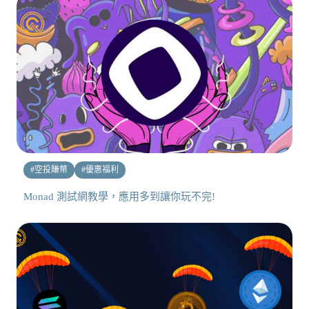
#
空投賺幣
#
優惠福利
Monad 測試網教學，應用多到讓你玩不完!