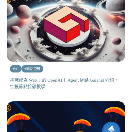
#
AI
#
節點挖礦
挑戰成為 Web 3 的 OpenAI！ Agent 網路 Gaianet 介紹，
空投節點挖礦教學