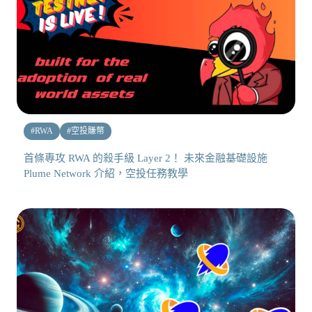
#
RWA
#
空投賺幣
首條專攻 RWA 的殺手級 Layer 2！ 未來金融基礎設施
Plume Network 介紹，空投任務教學