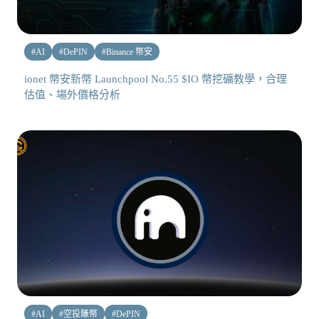
#
AI
#
DePIN
#
Binance 幣安
ionet 幣安新幣 Launchpool No.55 $IO 幣挖礦教學，合理
估值、場外價格分析
#
AI
#
空投賺幣
#
DePIN