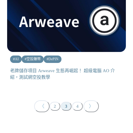
#
AI
#
空投賺幣
#
DePIN
老牌儲存項目 Arweave 生態再崛起！ 超級電腦 AO 介
紹，測試網空投教學
〈
〉
2
3
4