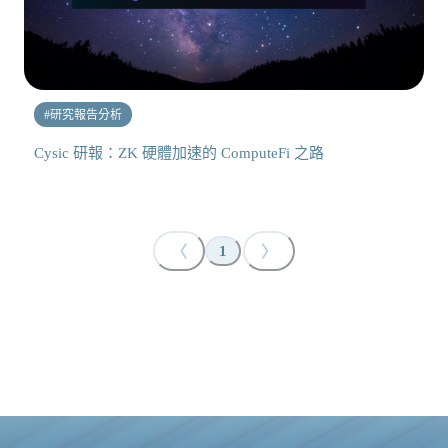
#
研究報告分析
Cysic 研報：ZK 硬體加速的 ComputeFi 之路
〈
〉
1