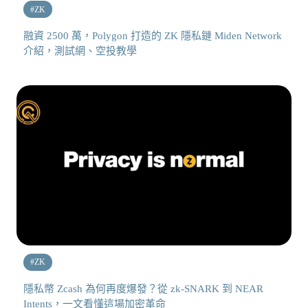
#
ZK
融資 2500 萬，Polygon 打造的 ZK 隱私鏈 Miden Network
介紹，測試網、空投教學
#
ZK
隱私幣 Zcash 為何再度爆發？從 zk-SNARK 到 NEAR
Intents，一文看懂這場加密革命