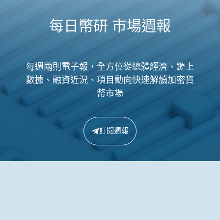
每日幣研 市場週報
每週兩則電子報，全方位從總體經濟、鏈上
數據、融資近況、項目動向快速解讀加密貨
幣市場
訂閱週報