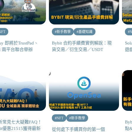
NFT
#
新手教學
#
基礎知識
#
N
tasy 即將於TrustPad、
Bybit 合約手續費實例解說：現
So
ost 兩平台聯合舉辦
貨交易／衍生交易／USDT
遊戲 
#
NFT
#
新手教學
易所常見七大疑難FAQ！
By
it優惠21515獲得最新
點
從何處下手購買你的第一個