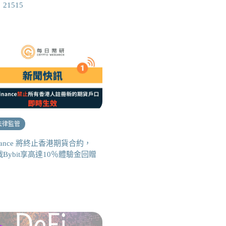
21515
法律監管
nance 將終止香港期貨合約，
Bybit享高達10％體驗金回贈