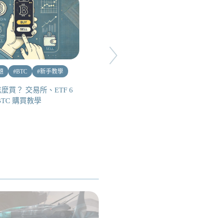
題
#
BTC
#
新手教學
#
熱點話題
#
總體經濟
#
新手教學
麼買？ 交易所、ETF 6
BTC 購買教學
你的防災包裡也要有加密貨幣！
戰時 USDT 支付、資產轉移海
外教學