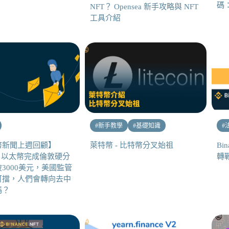
碼：
NFT？ Opensea 新手攻略與 NFT
工具介紹
#
新手教學
#
基礎知識
#
幣新聞上週回顧】
萊特幣 - 比特幣分叉始祖
Bi
807 以太幣完成倫敦硬分
轉戰
3000美元，美國監管
可擋，人們會轉向去中
嗎？