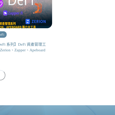
eFi
eFi 系列】DeFi 資產管理工
Zerion、Zapper、Apeboard
〉