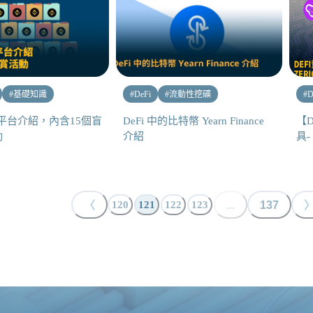
#
基礎知識
#
DeFi
#
流動性挖礦
#
D
T 平台介紹，內含15個盲
DeFi 中的比特幣 Yearn Finance
【D
動
介紹
具- 
〈
...
137
120
121
122
123