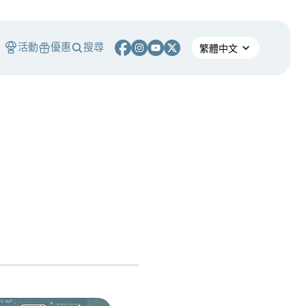
活動
優惠
搜尋
S
熄燈！ 熊市中，誰能在產業淘汰潮中生存？