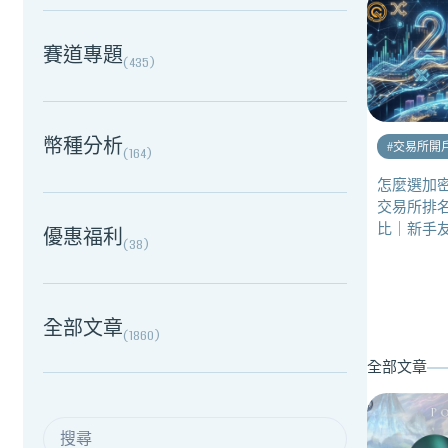
賽道專題
(
435
)
幣種分析
#
交易所開
(
164
)
怎麼選加密
交易所排
比｜新手
優惠福利
(
38
)
全部文章
(
1860
)
全部文章