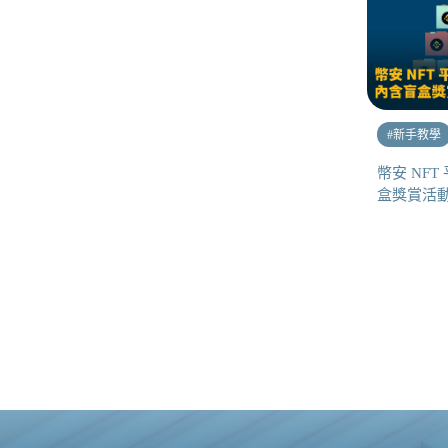
#
新手教學
幣安 NF
盒獎賞活