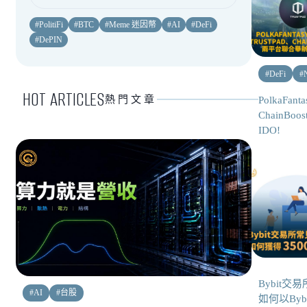
#
PolitiFi
#
BTC
#
Meme 迷因幣
#
AI
#
DeFi
#
DePIN
#
DeFi
#
HOT ARTICLES
熱門文章
PolkaFan
ChainBo
IDO!
Bybit交
#
AI
#
台股
如何以Byb