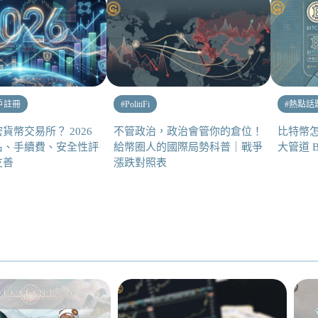
戶註冊
#
PolitiFi
#
熱點話
貨幣交易所？ 2026
不管政治，政治會管你的倉位！
比特幣怎
名、手續費、安全性評
給幣圈人的國際局勢科普｜戰爭
大管道 
友善
漲跌對照表