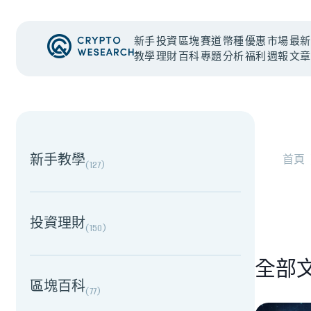
新手
投資
區塊
賽道
幣種
優惠
市場
最新
教學
理財
百科
專題
分析
福利
週報
文章
NEW EVENT
最新活動
NEW EVENT
最新活動
新手教學
首頁
(
127
)
投資理財
(
150
)
全部
區塊百科
(
77
)