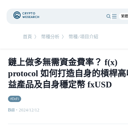
首頁
〉
幣種分析
〉
幣種/項目介紹
鏈上做多無需資金費率？ f(x)
protocol 如何打造自身的槓桿
益產品及自身穩定幣 fxUSD
#
DeFi
Bill
・
2024/12/12