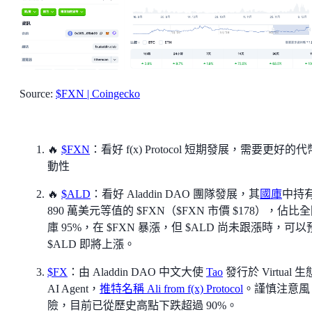
Source:
$FXN | Coingecko
🔥
$FXN
：看好 f(x) Protocol 短期發展，需要更好的
動性
🔥
$ALD
：看好 Aladdin DAO 團隊發展，其
國庫
中持
890 萬美元等值的 $FXN（$FXN 市價 $178），佔比
庫 95%，在 $FXN 暴漲，但 $ALD 尚未跟漲時，可以
$ALD 即將上漲。
$FX
：由 Aladdin DAO 中文大使
Tao
發行於 Virtual 
AI Agent，
推特名稱 Ali from f(x) Protocol
。謹慎注意風
險，目前已從歷史高點下跌超過 90%。