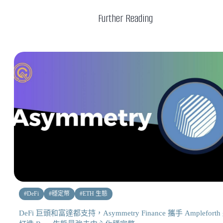
Further Reading
#
DeFi
#
穩定幣
#
ETH 生態
DeFi 巨頭和富達都支持，Asymmetry Finance 攜手 Ampleforth