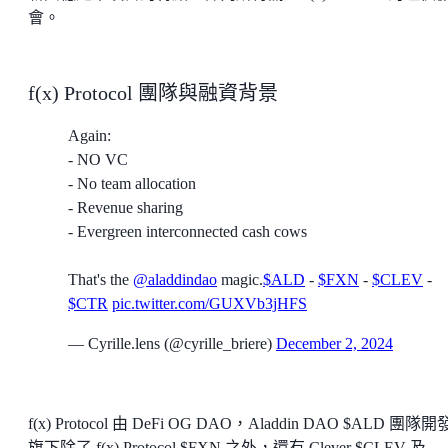
會。
f(x) Protocol 團隊與融資背景
Again:
- NO VC
- No team allocation
- Revenue sharing
- Evergreen interconnected cash cows
That's the
@aladdindao
magic.
$ALD
-
$FXN
-
$CLEV
-
$CTR
pic.twitter.com/GUXVb3jHFS
— Cyrille.lens (@cyrille_briere)
December 2, 2024
f(x) Protocol 由 DeFi OG DAO，Aladdin DAO $ALD 團隊
旗下除了 f(x) Protocol $FXN 之外，還有 Clever $CLEV 及