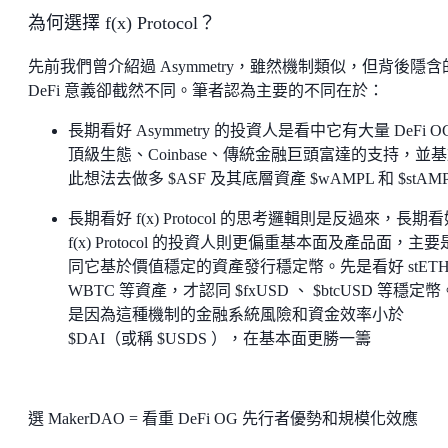
為何選擇 f(x) Protocol？
先前我們曾介紹過 Asymmetry，雖然機制類似，但背後隱含
DeFi 意義卻截然不同。筆者認為主要的不同在於：
長期看好 Asymmetry 的投資人是看中它有大量 DeFi O
頂級生態、Coinbase、傳統金融巨頭富達的支持，並
此想法去做多 $ASF 及其底層資產 $wAMPL 和 $stAM
長期看好 f(x) Protocol 的思考邏輯則是反過來，長期
f(x) Protocol 的投資人則更偏重基本面及產品面，主
同它基於價值穩定的資產發行穩定幣。先是看好 stET
WBTC 等資產，才認同 $fxUSD 、 $btcUSD 等穩定
是因為這種機制的金融系統風險和資金效率小於
$DAI（或稱 $USDS ），在基本面更勝一籌
選 MakerDAO = 看重 DeFi OG 先行者優勢和規模化效應