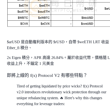
$arUSD 是自動複利版本的 $rUSD，自帶 $weETH LRT 收益
Ether_fi 積分、
2x Eigen 積分，APR 高達 26.84%。屬於收益代幣，價格隨 L
收益上升，不錨定 1 元美金
即將上線的 f(x) Protocol V2 有哪些特點？
Tired of getting liquidated by price wicks? f(x) Protocol
v2.0 introduces revolutionary wick protection through our
unique rebalancing system. 🔥 Here's why this changes
everything for leverage traders: