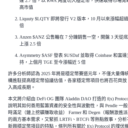
達 2.7 倍，以 RWA 角度切入穩定幣，快速取得市場青
高市值
Liquuty $LQTY 即將發行 V2 版本，10 月以來漲幅超過
倍
Anzen $ANZ 公售輪在 7 分鐘銷售一空，開盤 3 天從
上漲 2.5 倍
Asymmetry $ASF 發表 $USDaf 並取得 Coinbase 和富
持，上個月 TGE 至今漲幅近 5 倍
許多分析師認為 2025 年將是穩定幣賽道元年，不僅大量傳
構進駐提高穩定幣協議估值，各家穩定幣項目也將百花齊放
入高成長期。
本文將介紹由 DeFi OG 團隊 Aladdin DAO 打造的 f(x) Protoc
說明其如何善用藍籌資產的安全性與波動性，與 Pendle 一
時滿足（鏈上挖礦賺取收益） Farmer 和 Degen（報酬激進
的兩方基本需求，又緊抓 LRTFi、BTCFi 等熱點敘事，分
新興穩定幣項目的特點，條列所有關於 f(x) Protocol 的埋伏