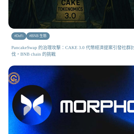
#
DeFi
#
BNB 生態
PancakeSwap 的治理攻擊：CAKE 3.0 代幣經濟提案引發社群
伐，BNB chain 的挑戰