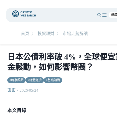
首頁
〉
投資理財
〉
市場走勢解讀
日本公債利率破 4%，全球便宜
金鬆動，如何影響幣圈？
#
時事觀點
#
總體經濟
#
基礎知識
東東
・
2026/05/24
本文目錄