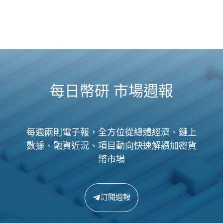
每日幣研 市場週報
每週兩則電子報，全方位從總體經濟、鏈上
數據、融資近況、項目動向快速解讀加密貨
幣市場
訂閱週報