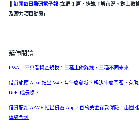
▌
訂閱每日幣研電子報
(每周 1 篇，快速了解市況、鏈上數
及潛力項目動態)
延伸閱讀
RWA｜不只看資產規模：三種上鏈路線，三種不同未來
借貸龍頭 Aave 推出 V4，有什麼創新？解決什麼問題？有
DeFi 成長嗎？
借貸龍頭 AAVE 推出儲蓄 App，百萬美金存款保險，出圈
傳統金融