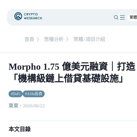
首頁
〉
幣種分析
〉
幣種/項目介紹
Morpho 1.75 億美元融資｜打造
「機構級鏈上借貸基礎設施」
#
DeFi
#
A16z投資
東東
・
2026/06/22
本文目錄