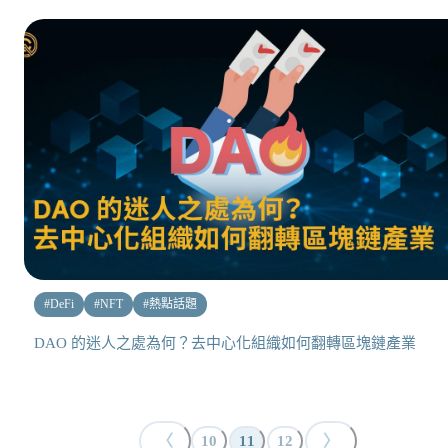
#
DeFi
#
NFT
#
熱點話題
DAO 的迷人之處為何？去中心化組織如何翻轉區塊鏈產業
〈
〉
10
11
12