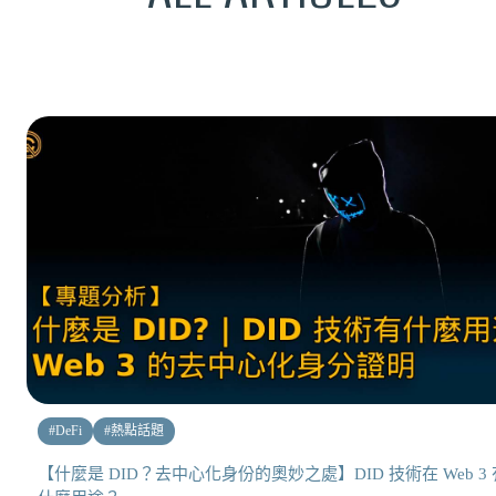
#
DeFi
#
熱點話題
【什麼是 DID？去中心化身份的奧妙之處】DID 技術在 Web 3 