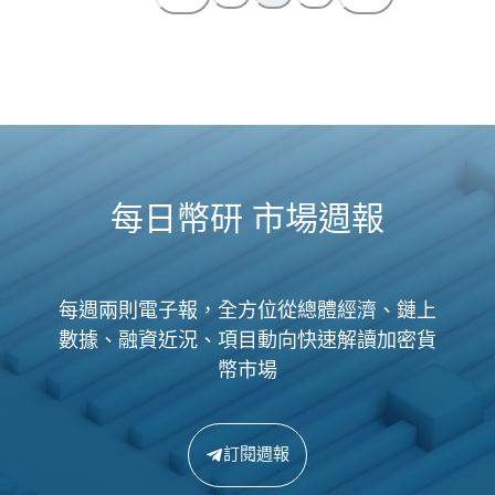
每日幣研 市場週報
每週兩則電子報，全方位從總體經濟、鏈上
數據、融資近況、項目動向快速解讀加密貨
幣市場
訂閱週報