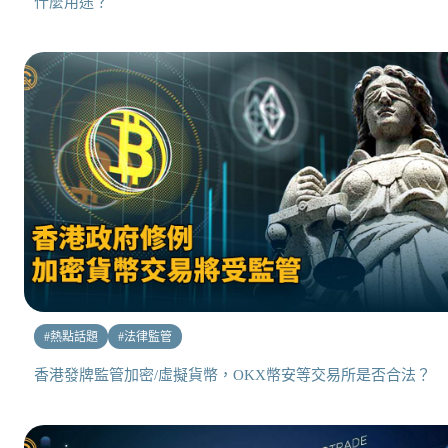
什麼用途？
#
熱點話題
#
法律監管
香港發牌監管加密/虛擬貨幣，OKX幣安等交易所是否合法？