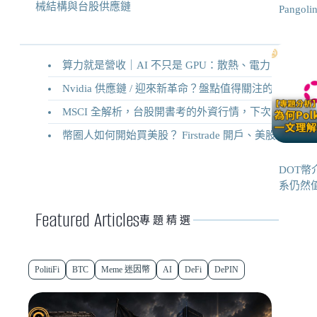
械結構與台股供應鏈
Pangol
算力就是營收｜AI 不只是 GPU：散熱、電力、機械結構與台股供應鏈
Nvidia 供應鏈 / 迎來新革命？盤點值得關注的二十家供應鏈企業
MSCI 全解析，台股開書考的外資行情，下次調整你準備好了嗎？
幣圈人如何開始買美股？ Firstrade 開戶、美股交易機制完整教學
DOT幣介
系仍然
Featured Articles
專題精選
PolitiFi
BTC
Meme 迷因幣
AI
DeFi
DePIN