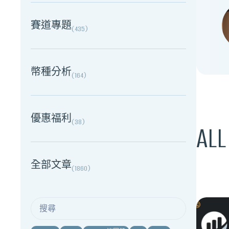
賽道專題
(
435
)
幣種分析
(
164
)
優惠福利
(
38
)
ALL
全部文章
(
1860
)