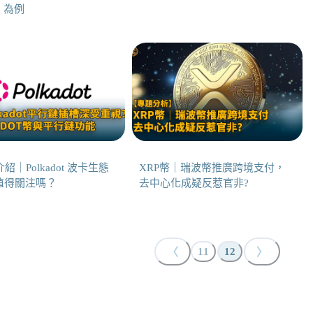
in 為例
紹｜Polkadot 波卡生態
XRP幣｜瑞波幣推廣跨境支付，
值得關注嗎？
去中心化成疑反惹官非?
〈
〉
11
12