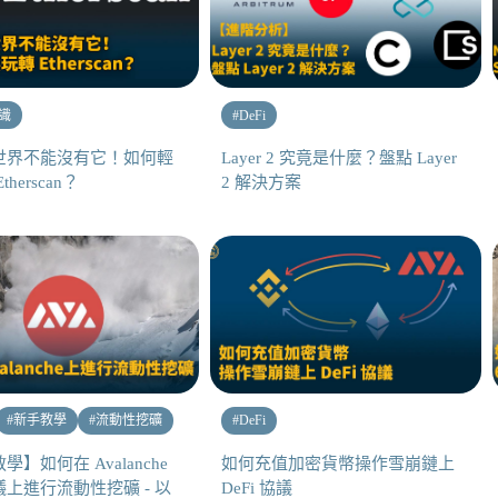
識
#
DeFi
世界不能沒有它！如何輕
Layer 2 究竟是什麼？盤點 Layer
herscan？
2 解決方案
#
新手教學
#
流動性挖礦
#
DeFi
教學】如何在 Avalanche
如何充值加密貨幣操作雪崩鏈上
上進行流動性挖礦 - 以
DeFi 協議