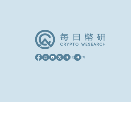
HK
TW