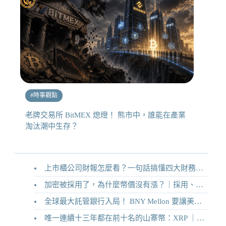
#
時事觀點
老牌交易所 BitMEX 熄燈！ 熊市中，誰能在產業
淘汰潮中生存？
上市櫃公司財報怎麼看？一句話搞懂四大財務報表
加密被採用了，為什麼幣價沒有漲？｜採用、收入與代幣價值捕獲
全球最大託管銀行入局！ BNY Mellon 要讓美債交易 24/7 不打烊
唯一連續十三年都在前十名的山寨幣：XRP ｜Ripple 2026 介紹