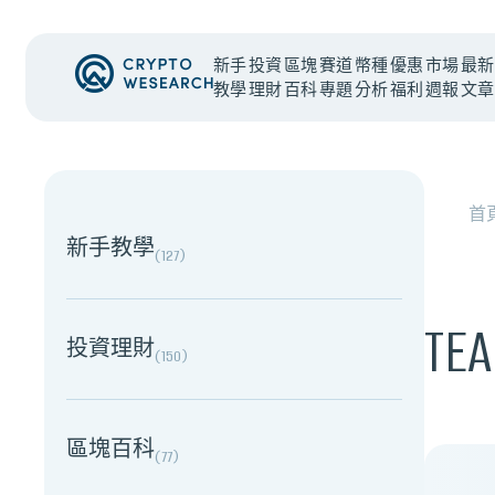
新手
投資
區塊
賽道
幣種
優惠
市場
最新
教學
理財
百科
專題
分析
福利
週報
文章
NEW EVENT
最新活動
首
新手教學
(
127
)
TE
投資理財
(
150
)
區塊百科
(
77
)