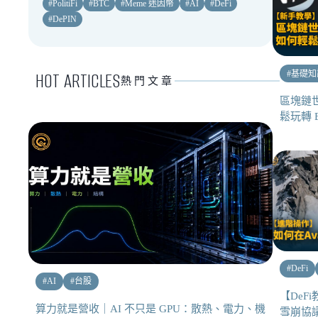
#
PolitiFi
#
BTC
#
Meme 迷因幣
#
AI
#
DeFi
#
DePIN
HOT ARTICLES
#
基礎知
熱門文章
區塊鏈
鬆玩轉 Et
#
DeFi
#
AI
#
台股
【DeFi
算力就是營收｜AI 不只是 GPU：散熱、電力、機
雪崩協議