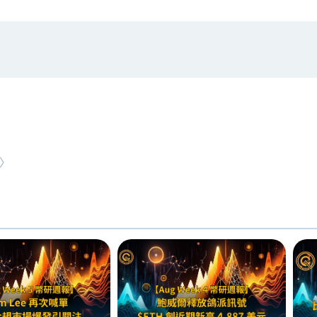
#
RWA
NEW ARTICLE
〉
價值捕獲
全球最大託管銀行入局！ BNY 