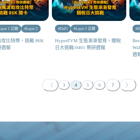
Layer 1 公鏈
#
Layer 2
#
DeFi
#
Layer 1 公鏈
#
D
攻比特幣，挑戰 86K
HyperEVM 生態漸漸發育，關稅
Be
幣研週報
日大挑戰-0401 幣研週報
Wa
週
〈
7
〉
3
4
5
6