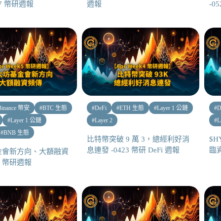
17 幣研週報
週報
-0
Binance 幣安
#
BTC 生態
#
DeFi
#
ETH 生態
#
Layer 1 公鏈
#
D
#
Layer 1 公鏈
#
Layer 2
#
L
#
BNB 生態
比特幣突破 9 萬 3，總經利好消
$H
息連發 -0423 幣研 DeFi 週報
臨資
金會新方向、大額融資
29 幣研週報