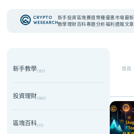
新手
投資
區塊
賽道
幣種
優惠
市場
最新
教學
理財
百科
專題
分析
福利
週報
文章
#
總體經濟
#
Corporate Adoption
NEW EVENT
最新活動
NEW EVENT
最新活動
新手教學
首頁
(
127
)
加密被採用了，為什麼幣價沒有漲？｜採用、收入與代幣
投資理財
(
150
)
區塊百科
(
77
)