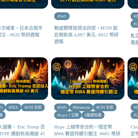
#
DeFi
#
D
#
L
e 再次喊單，日本合規市
鮑威爾釋放鴿派訊號，$ETH 創
 - 0826 幣研週報
近期新高 4,887 美元- 0822 幣研
軋
週報
萬創
Fi
#
DEX
#
ETH 生態
#
DeFi
#
Memecoin
#
ETH 生態
#
D
公鏈
#
Layer 1 公鏈
#
基礎知識
#
L
儲備， Eric Trump 否
Hype 上線幣安合約，穩定幣
Ci
YPE 續創新高飆破 45
RWA 賽道持續引關注 -0601 幣研
定