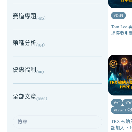
賽道專題
#
DeFi
(
435
)
Tom Le
場爆發引關注
幣種分析
(
164
)
優惠福利
(
38
)
全部文章
(
1860
)
#
AI
#
De
#
Layer 1 
TRX 被納入
認加入 、H