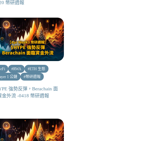
520 幣研週報
eFi
#
RWA
#
ETH 生態
ayer 1 公鏈
#
幣研週報
YPE 強勢反彈，Berachain 面
金外流 -0418 幣研週報