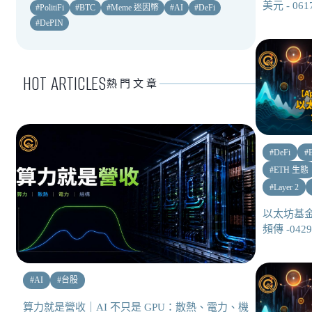
美元 - 06
#
PolitiFi
#
BTC
#
Meme 迷因幣
#
AI
#
DeFi
#
DePIN
HOT ARTICLES
熱門文章
#
DeFi
#
#
ETH 生態
#
Layer 2
以太坊基
頻傳 -04
#
AI
#
台股
算力就是營收｜AI 不只是 GPU：散熱、電力、機