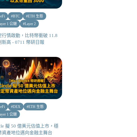
eFi
#
BTC
#
ETH 生態
ayer 1 公鏈
#
Layer 2
空行情啟動，比特幣衝破 11.8
新高 - 0711 幣研日報
eFi
#
DEX
#
ETH 生態
ayer 1 公鏈
rcle 擬 50 億美元估值上市，穩
幣資產地位邁向金融主舞台