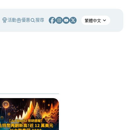
活動
優惠
搜尋
S
Mellon 要讓美債交易 24/7 不打烊