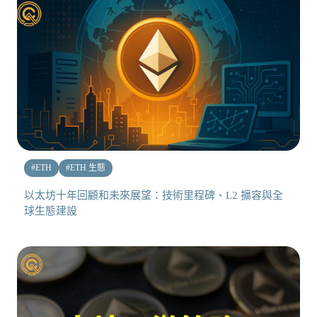
#
ETH
#
ETH 生態
以太坊十年回顧和未來展望：技術里程碑、L2 擴容與全
球生態建設