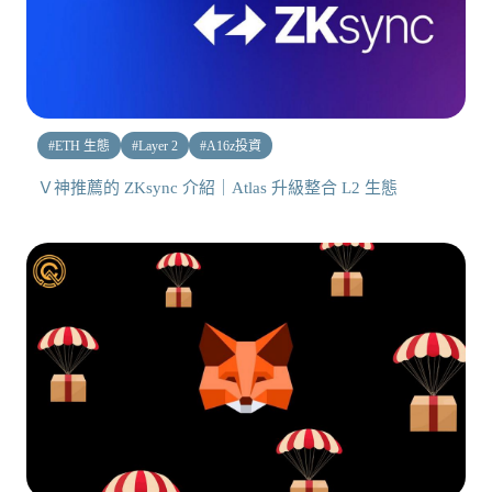
#
ETH 生態
#
Layer 2
#
A16z投資
Ｖ神推薦的 ZKsync 介紹｜Atlas 升級整合 L2 生態