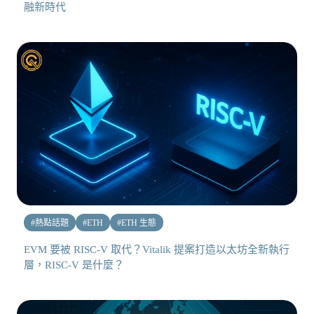
融新時代
#
熱點話題
#
ETH
#
ETH 生態
EVM 要被 RISC-V 取代？Vitalik 提案打造以太坊全新執行
層，RISC-V 是什麼？