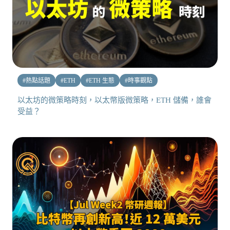
#
熱點話題
#
ETH
#
ETH 生態
#
時事觀點
以太坊的微策略時刻，以太幣版微策略，ETH 儲備，誰會
受益？