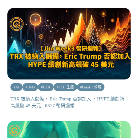
#
AI
#
DeFi
#
DEX
#
ETH 生態
#
Layer 1 公鏈
TRX 被納入儲備， Eric Trump 否認加入 、HYPE 續創新
高飆破 45 美元 - 0617 幣研週報