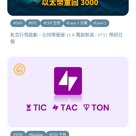
#
DeFi
#
BTC
#
ETH 生態
#
Layer 1 公鏈
#
Layer 2
軋空行情啟動，比特幣衝破 11.8 萬創新高 - 0711 幣研日
報
#
TON
#
Modular
#
ETH 生態