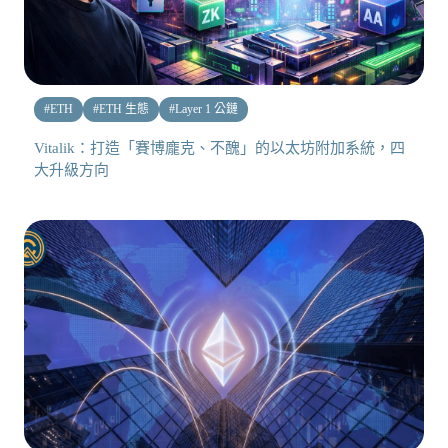
#
ETH
#
ETH 生態
#
Layer 1 公鏈
Vitalik：打造「賽博龐克、不醜」的以太坊附加系統，四
大升級方向