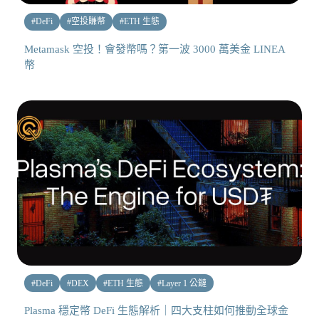
#
DeFi
#
空投賺幣
#
ETH 生態
Metamask 空投！會發幣嗎？第一波 3000 萬美金 LINEA
幣
#
DeFi
#
DEX
#
ETH 生態
#
Layer 1 公鏈
Plasma 穩定幣 DeFi 生態解析｜四大支柱如何推動全球金