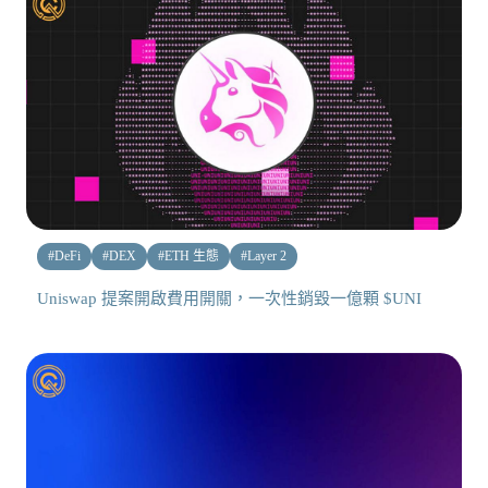
#
DeFi
#
DEX
#
ETH 生態
#
Layer 2
Uniswap 提案開啟費用開關，一次性銷毀一億顆 $UNI