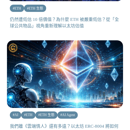
#
ETH
#
ETH 生態
仍然遭低估 10 倍價值？為什麼 ETH 被嚴重低估？從「全
球公共物品」視角重新理解以太坊估值
#
AI
#
ETH
#
ETH 生態
#
AI Agent
我們離《雲端情人》還有多遠？以太坊 ERC-8004 將如何