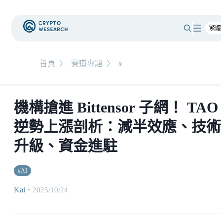
首頁
〉
賽道專題
〉
AI
機構搶進 Bittensor 子網！ TAO
逆勢上漲剖析：減半效應、技術
升級、資金進駐
#
AI
Kai
・
2025/10/24