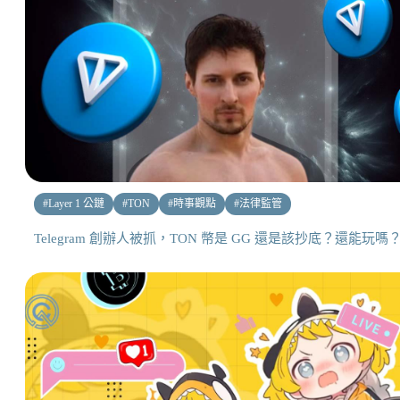
#
Layer 1 公鏈
#
TON
#
時事觀點
#
法律監管
Telegram 創辦人被抓，TON 幣是 GG 還是該抄底？還能玩嗎