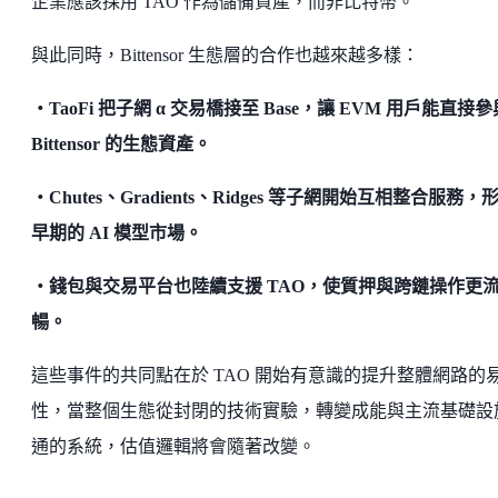
企業應該採用 TAO 作為儲備資產，而非比特幣。
與此同時，Bittensor 生態層的合作也越來越多樣：
・TaoFi 把子網 α 交易橋接至 Base，讓 EVM 用戶能直接參
Bittensor 的生態資產。
・Chutes、Gradients、Ridges 等子網開始互相整合服務，
早期的 AI 模型市場。
・錢包與交易平台也陸續支援 TAO，使質押與跨鏈操作更
暢。
這些事件的共同點在於 TAO 開始有意識的提升整體網路的
性，當整個生態從封閉的技術實驗，轉變成能與主流基礎設
通的系統，估值邏輯將會隨著改變。