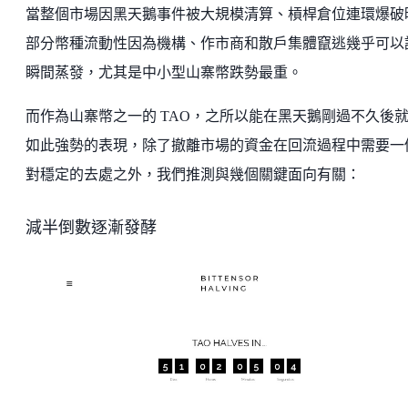
當整個市場因黑天鵝事件被大規模清算、槓桿倉位連環爆破
部分幣種流動性因為機構、作市商和散戶集體竄逃幾乎可以
瞬間蒸發，尤其是中小型山寨幣跌勢最重。
而作為山寨幣之一的 TAO，之所以能在黑天鵝剛過不久後
如此強勢的表現，除了撤離市場的資金在回流過程中需要一
對穩定的去處之外，我們推測與幾個關鍵面向有關：
減半倒數逐漸發酵