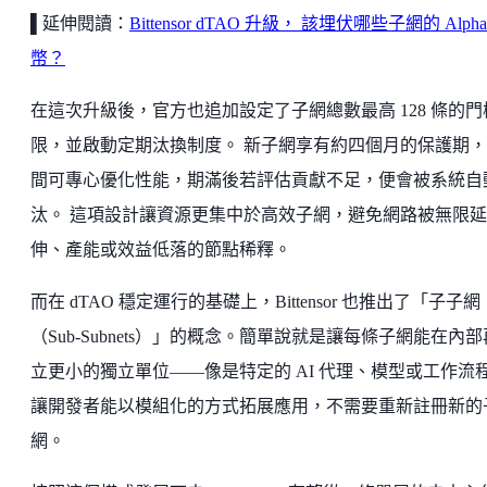
▌延伸閱讀：
Bittensor dTAO 升級， 該埋伏哪些子網的 Alph
幣？
在這次升級後，官方也追加設定了子網總數最高 128 條的門
限，並啟動定期汰換制度。 新子網享有約四個月的保護期
間可專心優化性能，期滿後若評估貢獻不足，便會被系統自
汰。 這項設計讓資源更集中於高效子網，避免網路被無限延
伸、產能或效益低落的節點稀釋。
而在 dTAO 穩定運行的基礎上，Bittensor 也推出了「子子網
（Sub-Subnets）」的概念。簡單說就是讓每條子網能在內
立更小的獨立單位——像是特定的 AI 代理、模型或工作流
讓開發者能以模組化的方式拓展應用，不需要重新註冊新的
網。