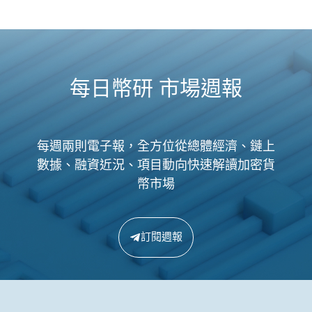
每日幣研 市場週報
每週兩則電子報，全方位從總體經濟、鏈上
數據、融資近況、項目動向快速解讀加密貨
幣市場
訂閱週報